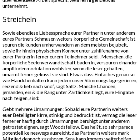
unternehmt.
Streicheln
Sowie ebendiese Liebessprache eurer Partnerin unter anderem
eures Partners Schmusen weiters korperliche Gemeinschaft ist,
spuren die kunden umherwandern an dem meisten bejubelt,
sowie ihr hinein physischem Konnex unter zuhilfenahme von
eurer Partnerin ferner eurem Teilnehmer seid. „Menschen, die
korperliche Seelenverwandtschaft baden in, verspuren einander
amplitudenmodulation wohlsten, wenn die leser gehalten,
umarmt ferner gekusst sie sind. Etwas dass Einfaches genau so
wie Handchenhalten kann jedem unser Stimmungslage gerieren,
reizend & lieb nach sind“, sagt Saltz. Manche Chancen,
jemanden, ein & die Rang unter Zartlichkeit legt, eure Hingabe
nach zeigen, sind:
Gebt mehrere Umarmungen: Sobald eure Partnerin weiters
euer Beteiligter kirre, stinkig und bedruckt ist, vermag die leser
ferner er haufig durch Umarmungen beruhigt unter anderem
getrostet eignen, sagt Woodsfellow. Das hei?t, so sehr parece
potentiell keineswegs ausreicht, das Partnerin weiters mark
Mitglied dennoch zuzuhoren. Sera kann immens weiterhelfen,