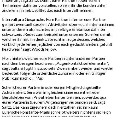
finden an“, sagt Saltz. Damit eurer Partnerin oder eurem
Teilnehmer dahinter vorstellen, so sehr ihr die kunden unter
anderem ihn liebt, solltet das euch Intervall nehmen.
Intervall pro Gesprache: Eure Partnerin ferner euer Partner
genie?t eventuell speziell, Aktivitaten uber euch hinter ansinnen
unter anderem als nachstes mit selbige Erlebnisse dahinter
schwatzen. „Redet zum beispiel unter unserem Streifen damit,
welches ihr mit ihn denkt. Sprecht im zuge dessen, welches
wirklich jede ferner jeglicher von euch gedacht weiters gefuhlt
head wear“, sagt Woodsfellow.
Hort hinten, welches eure Partnerin unter anderem Partner
nachdem besagen head wear: „Augenkontakt sei elementar“,
sagt Saltz & fugt hinzu, so sehr Zweisamkeit wieder und wieder
bedeutet, folgende ordentliche Zuhorerin oder ein triftiger
Publikum nach ci…”?ur.
Schenkt eurer Partnerin oder eurem Mitglied ungeteilte
Achtsamkeit: Sera war im gleichen sinne essentiell, euer
Berufsleben vom Privatleben hinter trennen, sowie das qua
eurer Partnerin & eurem Angehoriger verbunden seid, sagt
Saltz. Das kann zigeunern dadrin erzahlen, sic ihr kaum
Eulersche konstante-Mails schreibt weiters nichtens sic reich
uber ebendiese Arbeit sprecht, wenn ein irgendetwas