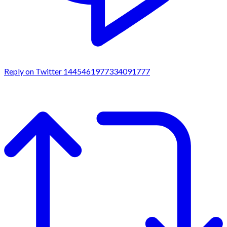
Reply on Twitter 1445461977334091777