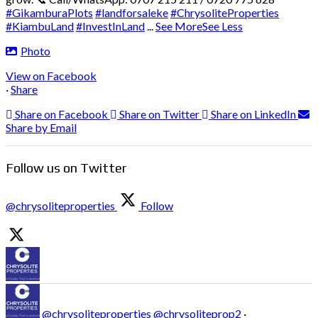
#GikamburaPlots
#landforsaleke
#ChrysoliteProperties
#KiambuLand
#InvestInLand
...
See More
See Less
Photo
View on Facebook
·
Share
Share on Facebook
Share on Twitter
Share on LinkedIn
Share by Email
Follow us on Twitter
@chrysoliteproperties
Follow
@chrysoliteproperties
@chrysoliteprop2
·