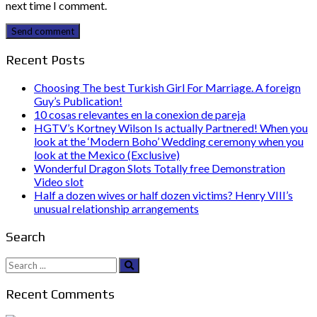
next time I comment.
Send comment
Recent Posts
Choosing The best Turkish Girl For Marriage. A foreign
Guy’s Publication!
10 cosas relevantes en la conexion de pareja
HGTV’s Kortney Wilson Is actually Partnered! When you
look at the ‘Modern Boho’ Wedding ceremony when you
look at the Mexico (Exclusive)
Wonderful Dragon Slots Totally free Demonstration
Video slot
Half a dozen wives or half dozen victims? Henry VIII’s
unusual relationship arrangements
Search
Search
for:
Recent Comments