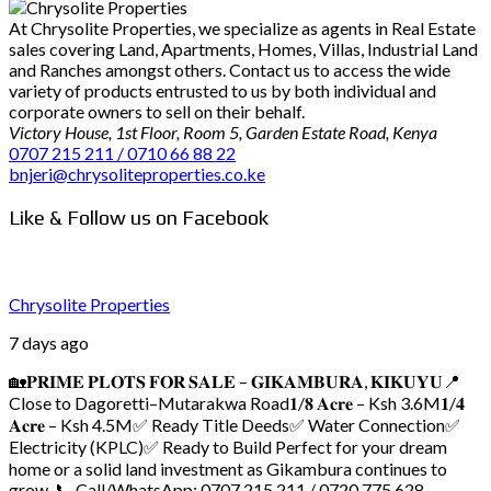
At Chrysolite Properties, we specialize as agents in Real Estate
sales covering Land, Apartments, Homes, Villas, Industrial Land
and Ranches amongst others. Contact us to access the wide
variety of products entrusted to us by both individual and
corporate owners to sell on their behalf.
Victory House, 1st Floor, Room 5, Garden Estate Road, Kenya
0707 215 211 / 0710 66 88 22
bnjeri@chrysoliteproperties.co.ke
Like & Follow us on Facebook
Chrysolite Properties
7 days ago
🏡𝐏𝐑𝐈𝐌𝐄 𝐏𝐋𝐎𝐓𝐒 𝐅𝐎𝐑 𝐒𝐀𝐋𝐄 – 𝐆𝐈𝐊𝐀𝐌𝐁𝐔𝐑𝐀, 𝐊𝐈𝐊𝐔𝐘𝐔
📍
Close to Dagoretti–Mutarakwa Road
𝟏/𝟖 𝐀𝐜𝐫𝐞 – Ksh 3.6M
𝟏/𝟒
𝐀𝐜𝐫𝐞 – Ksh 4.5M
✅ Ready Title Deeds
✅ Water Connection
✅
Electricity (KPLC)
✅ Ready to Build
Perfect for your dream
home or a solid land investment as Gikambura continues to
grow.
📞 Call/WhatsApp: 0707 215 211 / 0720 775 628