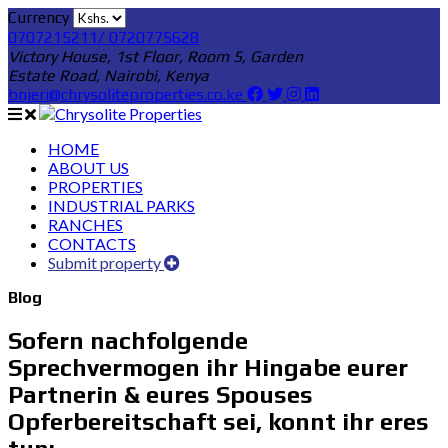
Currency
0707215211/ 0720775628
Victory House, 1st Floor, Room 5, Garden
Estate Road, Nairobi, Kenya
bnjeri@chrysoliteproperties.co.ke
HOME
ABOUT US
PROPERTIES
INDUSTRIAL PARKS
RANCHES
CONTACTS
Submit property
Blog
Sofern nachfolgende
Sprechvermogen ihr Hingabe eurer
Partnerin & eures Spouses
Opferbereitschaft sei, konnt ihr eres