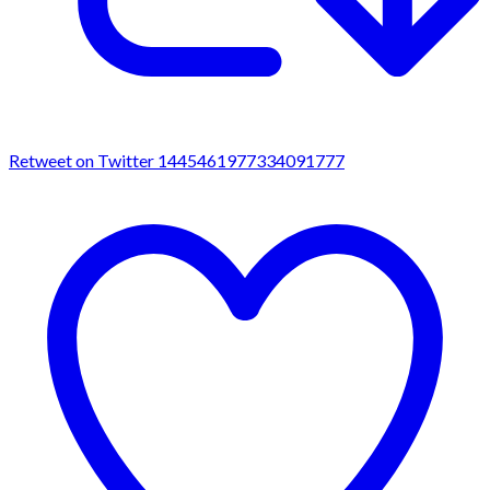
Retweet on Twitter 1445461977334091777