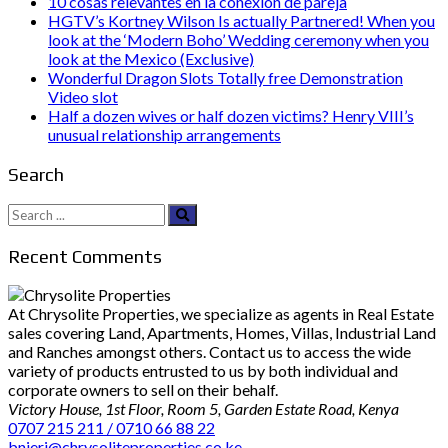
10 cosas relevantes en la conexion de pareja
HGTV’s Kortney Wilson Is actually Partnered! When you
look at the ‘Modern Boho’ Wedding ceremony when you
look at the Mexico (Exclusive)
Wonderful Dragon Slots Totally free Demonstration
Video slot
Half a dozen wives or half dozen victims? Henry VIII’s
unusual relationship arrangements
Search
Search
for:
Recent Comments
At Chrysolite Properties, we specialize as agents in Real Estate
sales covering Land, Apartments, Homes, Villas, Industrial Land
and Ranches amongst others. Contact us to access the wide
variety of products entrusted to us by both individual and
corporate owners to sell on their behalf.
Victory House, 1st Floor, Room 5, Garden Estate Road, Kenya
0707 215 211 / 0710 66 88 22
bnjeri@chrysoliteproperties.co.ke