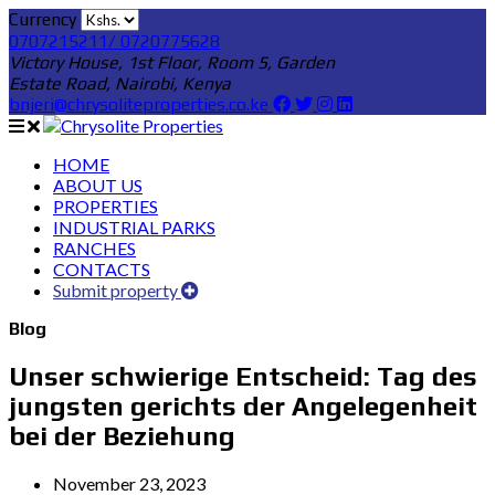
Currency
0707215211/ 0720775628
Victory House, 1st Floor, Room 5, Garden
Estate Road, Nairobi, Kenya
bnjeri@chrysoliteproperties.co.ke
HOME
ABOUT US
PROPERTIES
INDUSTRIAL PARKS
RANCHES
CONTACTS
Submit property
Blog
Unser schwierige Entscheid: Tag des
jungsten gerichts der Angelegenheit
bei der Beziehung
November 23, 2023