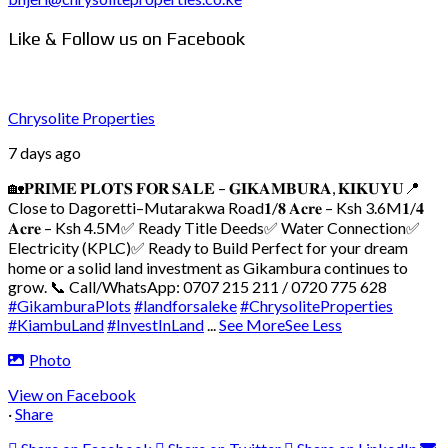
Like & Follow us on Facebook
Chrysolite Properties
7 days ago
🏡𝐏𝐑𝐈𝐌𝐄 𝐏𝐋𝐎𝐓𝐒 𝐅𝐎𝐑 𝐒𝐀𝐋𝐄 – 𝐆𝐈𝐊𝐀𝐌𝐁𝐔𝐑𝐀, 𝐊𝐈𝐊𝐔𝐘𝐔
📍
Close to Dagoretti–Mutarakwa Road
𝟏/𝟖 𝐀𝐜𝐫𝐞 – Ksh 3.6M
𝟏/𝟒
𝐀𝐜𝐫𝐞 – Ksh 4.5M
✅ Ready Title Deeds
✅ Water Connection
✅
Electricity (KPLC)
✅ Ready to Build
Perfect for your dream
home or a solid land investment as Gikambura continues to
grow.
📞 Call/WhatsApp: 0707 215 211 / 0720 775 628
#GikamburaPlots
#landforsaleke
#ChrysoliteProperties
#KiambuLand
#InvestInLand
...
See More
See Less
Photo
View on Facebook
·
Share