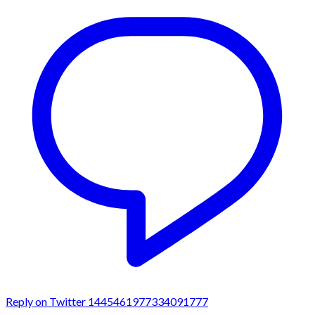
Reply on Twitter 1445461977334091777