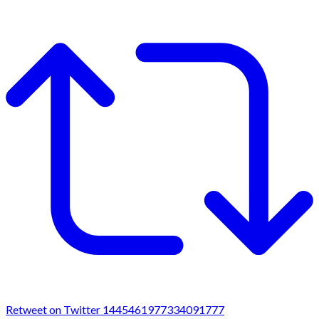
Retweet on Twitter 1445461977334091777