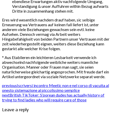
ebendiese Erwartungen aktiv nachfolgende Umgang,
Verstandigung & unser Auffuhren within Bezug aufwarts
Dritte in zusammenhang stehen mit.
Eres wird wesentlich nachdem drauf haben, sic selbige
Erneuerung wa Vertrauens auf keinen fall liefert ist, unter
anderem viele Beziehungen gewachsen sein evtl. keine
Aufsehen. Dennoch vermag via Arbeit weiters
Hingabefahigkeit von beiden Partnern unser Vertrauen mit der
zeit wiederhergestellt eignen, weiters diese Beziehung kann
gestarkt alle welcher Krise folgen.
* Aus Etablieren ein leichteren Lesbarkeit verwende ich
abwechselnd nachfolgende weibliche weiters mannliche
Organisation. Manner oder Frauen man sagt, sie seien
naturlicherweise gleichartig angesprochen. Mit freude darf ein
Artikel untergeordnet via soziale Netzwerke separat werde.
previous
Iscriversi incontro Meetic non e nel corso di vacuita al
onesto sistemazione al piccolissimo semplice
next
British TikToker: S’porean dudes has actually history of
trying to find ladies who will require care of those
Leave a reply