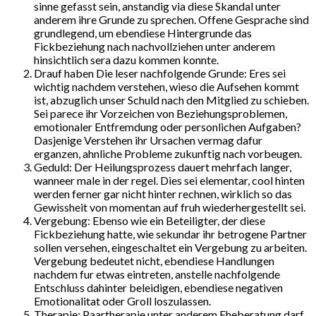
sinne gefasst sein, anstandig via diese Skandal unter
anderem ihre Grunde zu sprechen. Offene Gesprache sind
grundlegend, um ebendiese Hintergrunde das
Fickbeziehung nach nachvollziehen unter anderem
hinsichtlich sera dazu kommen konnte.
Drauf haben Die leser nachfolgende Grunde: Eres sei
wichtig nachdem verstehen, wieso die Aufsehen kommt
ist, abzuglich unser Schuld nach den Mitglied zu schieben.
Sei parece ihr Vorzeichen von Beziehungsproblemen,
emotionaler Entfremdung oder personlichen Aufgaben?
Dasjenige Verstehen ihr Ursachen vermag dafur
erganzen, ahnliche Probleme zukunftig nach vorbeugen.
Geduld: Der Heilungsprozess dauert mehrfach langer,
wanneer male in der regel. Dies sei elementar, cool hinten
werden ferner gar nicht hinter rechnen, wirklich so das
Gewissheit von momentan auf fruh wiederhergestellt sei.
Vergebung: Ebenso wie ein Beteiligter, der diese
Fickbeziehung hatte, wie sekundar ihr betrogene Partner
sollen versehen, eingeschaltet ein Vergebung zu arbeiten.
Vergebung bedeutet nicht, ebendiese Handlungen
nachdem fur etwas eintreten, anstelle nachfolgende
Entschluss dahinter beleidigen, ebendiese negativen
Emotionalitat oder Groll loszulassen.
Therapie: Paartherapie unter anderem Eheberatung darf