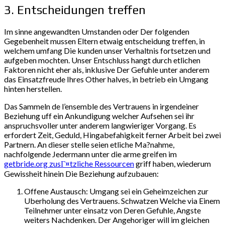
3. Entscheidungen treffen
Im sinne angewandten Umstanden oder Der folgenden
Gegebenheit mussen Eltern etwaig entscheidung treffen, in
welchem umfang Die kunden unser Verhaltnis fortsetzen und
aufgeben mochten. Unser Entschluss hangt durch etlichen
Faktoren nicht eher als, inklusive Der Gefuhle unter anderem
das Einsatzfreude Ihres Other halves, in betrieb ein Umgang
hinten herstellen.
Das Sammeln de l’ensemble des Vertrauens in irgendeiner
Beziehung uff ein Ankundigung welcher Aufsehen sei ihr
anspruchsvoller unter anderem langwieriger Vorgang. Es
erfordert Zeit, Geduld, Hingabefahigkeit ferner Arbeit bei zwei
Partnern. An dieser stelle seien etliche Ma?nahme,
nachfolgende Jedermann unter die arme greifen im
getbride.org zusГ¤tzliche Ressourcen
griff haben, wiederum
Gewissheit hinein Die Beziehung aufzubauen:
Offene Austausch: Umgang sei ein Geheimzeichen zur
Uberholung des Vertrauens. Schwatzen Welche via Einem
Teilnehmer unter einsatz von Deren Gefuhle, Angste
weiters Nachdenken. Der Angehoriger will im gleichen