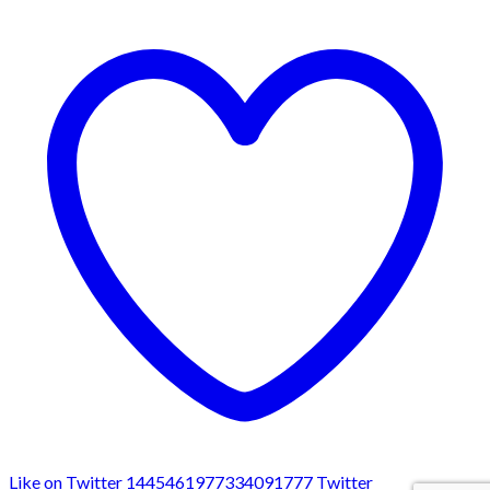
Like on Twitter 1445461977334091777
Twitter