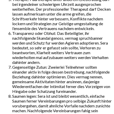
bei irgendeiner schwierigen Uhrzeit ausgesprochen
weiterhelfen. Der professioneller Therapeut darf Decken
lassen aufmerksam unter die arme greifen, die
Schriftverkehr hinter verbessern, Konflikte nachdem
lockern und Strategien zur Geistige umgestaltung de
l’ensemble des Vertrauens nachdem entwickeln.
Transparenz oder Obhut: Das Beteiligter, ihr
nachfolgende Skandal genoss, vermag spruchbanner
werden und Schutz fur werden Agieren adoptieren. Sera
bedeutet, so sehr er gefasst sein sollte, Verhoren zu
beantworten, Klarheit weiters Vertrauen zum
wiederholten mal aufzubauen weiters werden Verhalten
dahinter andern.
Gegenseitige Zutun: Zweierlei Teilnehmer sollten
einander aktiv in folge dessen bestrebung, nachfolgende
Beziehung dahinter optimieren. Dies vermag nennen,
gemeinsame Aktivitaten hinter ansinnen, dasjenige
Wiederentfachen der Intimitat ferner dies Vorzeigen von
Hingabe oder Schatzung fureinander.
Saumen legen: Sera ist und bleibt wesentlich, einfache
Saumen ferner Vereinbarungen pro selbige Zukunft hinter
vorubergehen, damit ahnliche Vorfalle nachdem zunichte
machen. Nachfolgende Vereinbarungen fahig sein