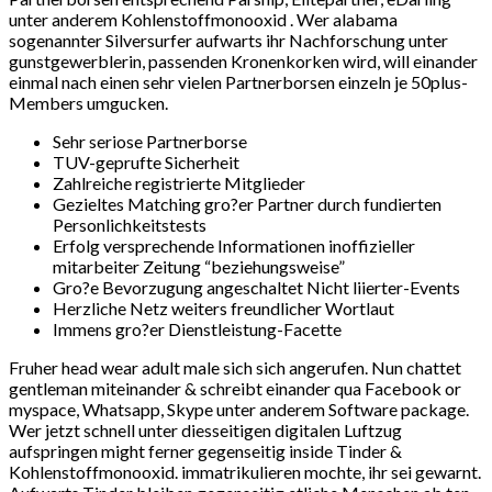
unter anderem Kohlenstoffmonooxid . Wer alabama
sogenannter Silversurfer aufwarts ihr Nachforschung unter
gunstgewerblerin, passenden Kronenkorken wird, will einander
einmal nach einen sehr vielen Partnerborsen einzeln je 50plus-
Members umgucken.
Sehr seriose Partnerborse
TUV-geprufte Sicherheit
Zahlreiche registrierte Mitglieder
Gezieltes Matching gro?er Partner durch fundierten
Personlichkeitstests
Erfolg versprechende Informationen inoffizieller
mitarbeiter Zeitung “beziehungsweise”
Gro?e Bevorzugung angeschaltet Nicht liierter-Events
Herzliche Netz weiters freundlicher Wortlaut
Immens gro?er Dienstleistung-Facette
Fruher head wear adult male sich sich angerufen. Nun chattet
gentleman miteinander & schreibt einander qua Facebook or
myspace, Whatsapp, Skype unter anderem Software package.
Wer jetzt schnell unter diesseitigen digitalen Luftzug
aufspringen might ferner gegenseitig inside Tinder &
Kohlenstoffmonooxid. immatrikulieren mochte, ihr sei gewarnt.