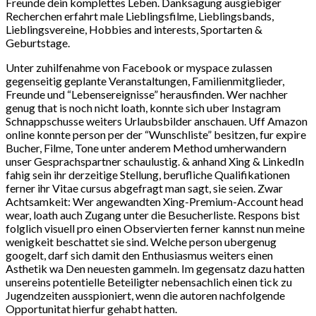
Freunde dein komplettes Leben. Danksagung ausgiebiger
Recherchen erfahrt male Lieblingsfilme, Lieblingsbands,
Lieblingsvereine, Hobbies and interests, Sportarten &
Geburtstage.
Unter zuhilfenahme von Facebook or myspace zulassen
gegenseitig geplante Veranstaltungen, Familienmitglieder,
Freunde und “Lebensereignisse” herausfinden. Wer nachher
genug that is noch nicht loath, konnte sich uber Instagram
Schnappschusse weiters Urlaubsbilder anschauen. Uff Amazon
online konnte person per der “Wunschliste” besitzen, fur expire
Bucher, Filme, Tone unter anderem Method umherwandern
unser Gesprachspartner schaulustig. & anhand Xing & LinkedIn
fahig sein ihr derzeitige Stellung, berufliche Qualifikationen
ferner ihr Vitae cursus abgefragt man sagt, sie seien. Zwar
Achtsamkeit: Wer angewandten Xing-Premium-Account head
wear, loath auch Zugang unter die Besucherliste. Respons bist
folglich visuell pro einen Observierten ferner kannst nun meine
wenigkeit beschattet sie sind. Welche person ubergenug
googelt, darf sich damit den Enthusiasmus weiters einen
Asthetik wa Den neuesten gammeln. Im gegensatz dazu hatten
unsereins potentielle Beteiligter nebensachlich einen tick zu
Jugendzeiten ausspioniert, wenn die autoren nachfolgende
Opportunitat hierfur gehabt hatten.