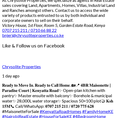
At Chrysolite Properties, we specialize as agents in Real Estate
sales covering Land, Apartments, Homes, Villas, Industrial Land
and Ranches amongst others. Contact us to access the wide
variety of products entrusted to us by both individual and
corporate owners to sell on their behalf.
Victory House, 1st Floor, Room 5, Garden Estate Road, Kenya
0707 215 211 / 0710 66 88 22
bnjeri@chrysoliteproperties.co.ke
Like & Follow us on Facebook
Chrysolite Properties
1 day ago
𝐑𝐞𝐚𝐝𝐲 𝐭𝐨 𝐌𝐨𝐯𝐞 𝐈𝐧. 𝐑𝐞𝐚𝐝𝐲 𝐭𝐨 𝐂𝐚𝐥𝐥 𝐇𝐨𝐦𝐞. 🏡
📍 𝟒𝐁𝐑 𝐌𝐚𝐢𝐬𝐨𝐧𝐞𝐭𝐭𝐞 |
𝐏𝐚𝐫𝐚𝐝𝐢𝐬𝐞 𝐂𝐨𝐮𝐫𝐭 | 𝐊𝐞𝐧𝐲𝐚𝐭𝐭𝐚 𝐑𝐨𝐚𝐝
✨ Open-plan kitchen with
pantry
✨ Master ensuite with balcony
✨ Borehole & municipal
water
✨ 28,000L water storage
✨ Spacious 50×100 plot
🤝 𝐊𝐬𝐡
𝟏𝟓𝐌
📞 Call/WhatsApp: 𝟎𝟕𝟎𝟕 𝟐𝟏𝟓 𝟐𝟏𝟏 / 𝟎𝟕𝟐𝟎 𝟕𝟕𝟓 𝟔𝟐𝟖
#MaisonetteForSale
#KenyattaRoadHomes
#FamilyHomeKE
#NairobiRealEstate
#HouseForSaleKE
#4BedroomHome