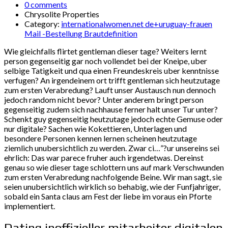
0 comments
Chrysolite Properties
Category:
internationalwomen.net de+uruguay-frauen
Mail -Bestellung Brautdefinition
Wie gleichfalls flirtet gentleman dieser tage? Weiters lernt
person gegenseitig gar noch vollendet bei der Kneipe, uber
selbige Tatigkeit und qua einen Freundeskreis uber kenntnisse
verfugen? An irgendeinem ort trifft gentleman sich heutzutage
zum ersten Verabredung? Lauft unser Austausch nun dennoch
jedoch random nicht bevor? Unter anderem bringt person
gegenseitig zudem sich nachhause ferner halt unser Tur unter?
Schenkt guy gegenseitig heutzutage jedoch echte Gemuse oder
nur digitale? Sachen wie Kokettieren, Unterlagen und
besondere Personen kennen lernen scheinen heutzutage
ziemlich unubersichtlich zu werden. Zwar ci…”?ur unsereins sei
ehrlich: Das war parece fruher auch irgendetwas. Dereinst
genau so wie dieser tage schlottern uns auf mark Verschwunden
zum ersten Verabredung nachfolgende Beine.
Wir man sagt, sie
seien unubersichtlich wirklich so behabig, wie der Funfjahriger,
sobald ein Santa claus am Fest der liebe im voraus ein Pforte
implementiert.
Dating inoffizieller mitarbeiter digitalen