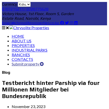
Currency
0707215211/ 0720775628
Victory House, 1st Floor, Room 5, Garden
Estate Road, Nairobi, Kenya
bnjeri@chrysoliteproperties.co.ke
HOME
ABOUT US
PROPERTIES
INDUSTRIAL PARKS
RANCHES
CONTACTS
Submit property
Blog
Testbericht hinter Parship via four
Millionen Mitglieder bei
Bundesrepublik
November 23, 2023