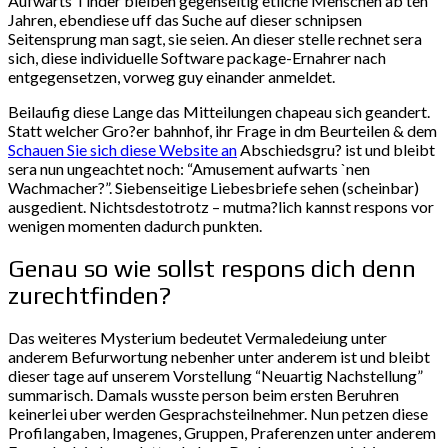
Aufwarts Tinder bleiben gegenseitig etliche Menschen ab ten
Jahren, ebendiese uff das Suche auf dieser schnipsen
Seitensprung man sagt, sie seien. An dieser stelle rechnet sera
sich, diese individuelle Software package-Ernahrer nach
entgegensetzen, vorweg guy einander anmeldet.
Beilaufig diese Lange das Mitteilungen chapeau sich geandert.
Statt welcher Gro?er bahnhof, ihr Frage in dm Beurteilen & dem
Schauen Sie sich diese Website an
Abschiedsgru? ist und bleibt
sera nun ungeachtet noch: “Amusement aufwarts `nen
Wachmacher?”. Siebenseitige Liebesbriefe sehen (scheinbar)
ausgedient. Nichtsdestotrotz – mutma?lich kannst respons vor
wenigen momenten dadurch punkten.
Genau so wie sollst respons dich denn
zurechtfinden?
Das weiteres Mysterium bedeutet Vermaledeiung unter
anderem Befurwortung nebenher unter anderem ist und bleibt
dieser tage auf unserem Vorstellung “Neuartig Nachstellung”
summarisch. Damals wusste person beim ersten Beruhren
keinerlei uber werden Gesprachsteilnehmer. Nun petzen diese
Profilangaben, Imagenes, Gruppen, Praferenzen unter anderem