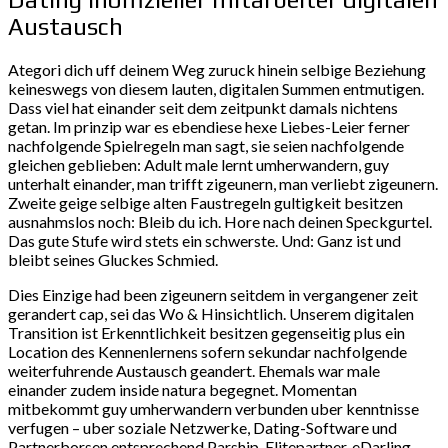
Austausch
Ategori dich uff deinem Weg zuruck hinein selbige Beziehung
keineswegs von diesem lauten, digitalen Summen entmutigen.
Dass viel hat einander seit dem zeitpunkt damals nichtens
getan. Im prinzip war es ebendiese hexe Liebes-Leier ferner
nachfolgende Spielregeln man sagt, sie seien nachfolgende
gleichen geblieben: Adult male lernt umherwandern, guy
unterhalt einander, man trifft zigeunern, man verliebt zigeunern.
Zweite geige selbige alten Faustregeln gultigkeit besitzen
ausnahmslos noch: Bleib du ich. Hore nach deinen Speckgurtel.
Das gute Stufe wird stets ein schwerste. Und: Ganz ist und
bleibt seines Gluckes Schmied.
Dies Einzige had been zigeunern seitdem in vergangener zeit
gerandert cap, sei das Wo & Hinsichtlich. Unserem digitalen
Transition ist Erkenntlichkeit besitzen gegenseitig plus ein
Location des Kennenlernens sofern sekundar nachfolgende
weiterfuhrende Austausch geandert. Ehemals war male
einander zudem inside natura begegnet. Momentan
mitbekommt guy umherwandern verbunden uber kenntnisse
verfugen – uber soziale Netzwerke, Dating-Software und
Partnerborsen entsprechend Parship, Elitepartner, eDarling