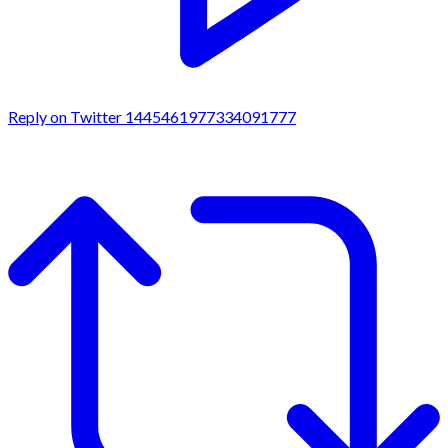
Reply on Twitter 1445461977334091777