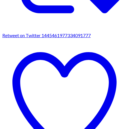
Retweet on Twitter 1445461977334091777