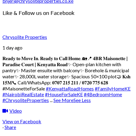
bnjeri@chrysoliteproperties.co.ke
Like & Follow us on Facebook
Chrysolite Properties
1 day ago
𝐑𝐞𝐚𝐝𝐲 𝐭𝐨 𝐌𝐨𝐯𝐞 𝐈𝐧. 𝐑𝐞𝐚𝐝𝐲 𝐭𝐨 𝐂𝐚𝐥𝐥 𝐇𝐨𝐦𝐞. 🏡
📍 𝟒𝐁𝐑 𝐌𝐚𝐢𝐬𝐨𝐧𝐞𝐭𝐭𝐞 |
𝐏𝐚𝐫𝐚𝐝𝐢𝐬𝐞 𝐂𝐨𝐮𝐫𝐭 | 𝐊𝐞𝐧𝐲𝐚𝐭𝐭𝐚 𝐑𝐨𝐚𝐝
✨ Open-plan kitchen with
pantry
✨ Master ensuite with balcony
✨ Borehole & municipal
water
✨ 28,000L water storage
✨ Spacious 50×100 plot
🤝 𝐊𝐬𝐡
𝟏𝟓𝐌
📞 Call/WhatsApp: 𝟎𝟕𝟎𝟕 𝟐𝟏𝟓 𝟐𝟏𝟏 / 𝟎𝟕𝟐𝟎 𝟕𝟕𝟓 𝟔𝟐𝟖
#MaisonetteForSale
#KenyattaRoadHomes
#FamilyHomeKE
#NairobiRealEstate
#HouseForSaleKE
#4BedroomHome
#ChrysoliteProperties
...
See More
See Less
Video
View on Facebook
·
Share