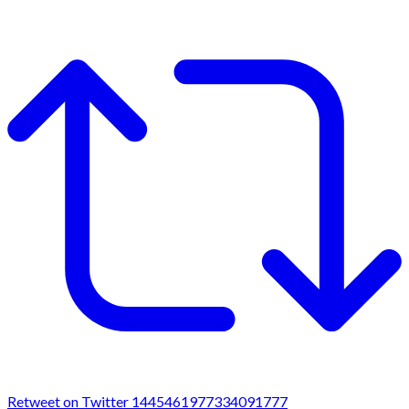
Retweet on Twitter 1445461977334091777