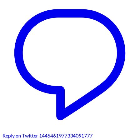
Reply on Twitter 1445461977334091777