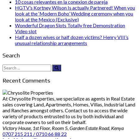
10 cosas relevantes en la conexion de pareja
HGTV’s Kortney Wilson Is actually Partnered! When you
look at the ‘Modern Boho’ Wedding ceremony when you
look at the Mexico (Exclusive)
Wonderful Dragon Slots Totally free Demonstration
Video slot
Half a dozen wives or half dozen victims? Henry VIII’s
unusual relationship arrangements
Search
Search
for:
Recent Comments
At Chrysolite Properties, we specialize as agents in Real Estate
sales covering Land, Apartments, Homes, Villas, Industrial Land
and Ranches amongst others. Contact us to access the wide
variety of products entrusted to us by both individual and
corporate owners to sell on their behalf.
Victory House, 1st Floor, Room 5, Garden Estate Road, Kenya
0707 215 211 / 0710 66 88 22