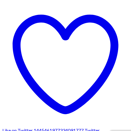
Like on Twitter 1445461977334091777
Twitter