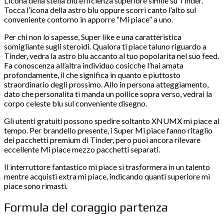
L’icona della stella blu efficienza superiore simile su Tinder.
Tocca l’icona della astro blu oppure scorri canto l’alto sul
conveniente contorno in apporre “Mi piace” a uno.
Per chi non lo sapesse, Super like e una caratteristica
somigliante sugli steroidi. Qualora ti piace taluno riguardo a
Tinder, vedra la astro blu accanto al tuo popolarita nel suo feed.
Fa conoscenza all’altra individuo cosicche l’hai amata
profondamente, il che significa in quanto e piuttosto
straordinario degli prossimo. Allo in persona atteggiamento,
dato che personalita ti manda un pollice sopra verso, vedrai la
corpo celeste blu sul conveniente disegno.
Gli utenti gratuiti possono spedire soltanto XNUMX mi piace al
tempo. Per brandello presente, i Super Mi piace fanno ritaglio
dei pacchetti premium di Tinder, pero puoi ancora rilevare
eccellente Mi piace mezzo pacchetti separati.
Il interruttore fantastico mi piace si trasformera in un talento
mentre acquisti extra mi piace, indicando quanti superiore mi
piace sono rimasti.
Formula del coraggio partenza