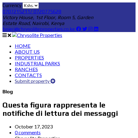
Currency
0707215211/ 0720775628
Victory House, 1st Floor, Room 5, Garden
Estate Road, Nairobi, Kenya
bnjeri@chrysoliteproperties.co.ke
HOME
ABOUT US
PROPERTIES
INDUSTRIAL PARKS
RANCHES
CONTACTS
Submit property
Blog
Questa figura rappresenta le
notifiche di lettura dei messaggi
October 17, 2023
0 comments