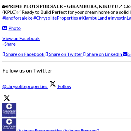
🏡𝐏𝐑𝐈𝐌𝐄 𝐏𝐋𝐎𝐓𝐒 𝐅𝐎𝐑 𝐒𝐀𝐋𝐄 – 𝐆𝐈𝐊𝐀𝐌𝐁𝐔𝐑𝐀, 𝐊𝐈𝐊𝐔𝐘𝐔
📍 Cl
(KPLC)
✅ Ready to Build
Perfect for your dream home or a solid
#landforsaleke
#ChrysoliteProperties
#KiambuLand
#InvestInL
Photo
View on Facebook
·
Share
Share on Facebook
Share on Twitter
Share on LinkedIn
S
Follow us on Twitter
@chrysoliteproperties
Follow
@chrysoliteproperties
@chrysoliteprop2
·