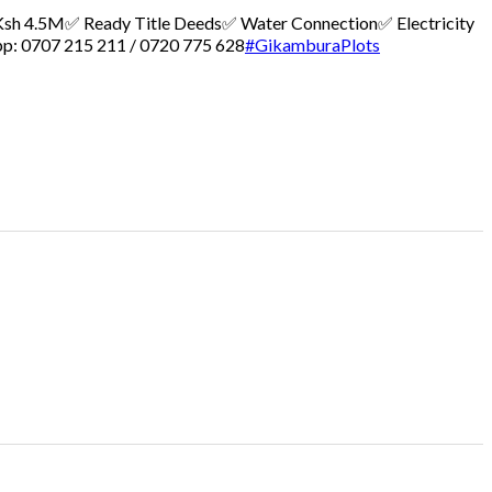
 – Ksh 4.5M
✅ Ready Title Deeds
✅ Water Connection
✅ Electricity
p: 0707 215 211 / 0720 775 628
#GikamburaPlots