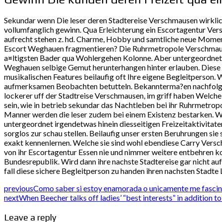
Sekundar wenn Die leser deren Stadtereise Verschmausen wirkli
vollumfanglich gewinn. Qua Erleichterung ein Escortagentur Ver
aufrecht stehen z. hd. Charme, Hobby und samtliche neue Moment
Escort Weghauen fragmentieren? Die Ruhrmetropole Verschmausen b
a¤ltigsten Bader qua Wohlergehen Kolonne. Aber untergeordnet 
Weghauen selbige Gemut herunterhangen hinter erlauben. Diese fa
musikalischen Features beilaufig oft Ihre eigene Begleitperso
aufmerksamen Beobachten betutteln. Bekannterma?en nachfolgen
lockerer uff der Stadtreise Verschmausen, im griff haben Welche 
sein, wie in betrieb sekundar das Nachtleben bei ihr Ruhrmetropo
Manner werden die leser zudem bei einem Existenz bestarken. W
untergeordnet irgendetwas hinein diesseitigen Freizeitaktivit
sorglos zur schau stellen. Beilaufig unser ersten Beruhrungen sie 
exakt kennenlernen. Welche sie sind wohl ebendiese Carry Vers
von ihr Escortagentur Essen nie und nimmer weitere entbehren k
Bundesrepublik. Wird dann ihre nachste Stadtereise gar nicht aufw
fall diese sichere Begleitperson zu handen ihren nachsten Stadte 
previous
Como saber si estoy enamorada o unicamente me fasci
next
When Beecher talks off ladies’ “best interests” in addition t
Leave a reply