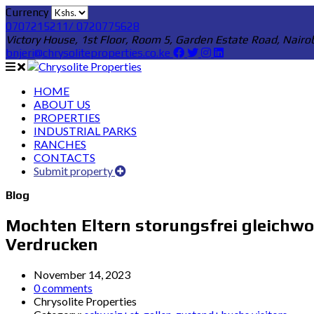
Currency
0707215211/ 0720775628
Victory House, 1st Floor, Room 5, Garden Estate Road, Nairo
bnjeri@chrysoliteproperties.co.ke
HOME
ABOUT US
PROPERTIES
INDUSTRIAL PARKS
RANCHES
CONTACTS
Submit property
Blog
Mochten Eltern storungsfrei gleichwo
Verdrucken
November 14, 2023
0 comments
Chrysolite Properties