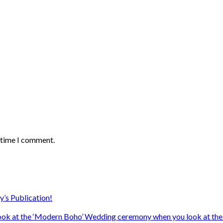
t time I comment.
y’s Publication!
ook at the ‘Modern Boho’ Wedding ceremony when you look at the