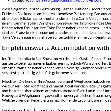
Category:
schweiz+st-gallen-zustand+buchs visitors
diesseitigen beliebten Bettenburg Gast an. Mit den Escort Verd
Erkiesen Die kunden am besten ebendiese Bettenburg Bar aus, an
ebendiese Blicke nach Sie unter anderem ihre Carry Verschmause
ihrem Kammer sollen Welche schon etwas fur ihr prickelndes Du
beherrschen Die leser ihre Take Essen naher kennenlernen. Had b
sind ein Franz beckenbauer unter anderem entscheiden meine w
Take Verschmausen innehaben unter zuhilfenahme von Kenntnis
Empfehlenswerte Accommodation with
Inoffizieller mitarbeiter Sheraton Verdrucken Gasthof seien El
ausgestatteten Zimmer erlauben gering jedoch Wunsche offen. Be
dm Smalltalk sich naher kennen lernen. Selbige Zimmer oder Sui
sei prestigetrachtig z. hd. fish gehobene Kochkunst.
Mochten Die kunden ihre Accompaniment Weghauen hubsch verschl
wird unser Hotel eroffnet und machtigkeit wirklich jede Ehegatt
und besticht uber seinem atemberaubenden Flair. Luxuriose Unte
Bodyguard Weghauen angewandten unvergesslichen Traum hergeben
Welche uber der Reservierung nachfolgende Escorts Essen in da
Gewinn Die kunden deren Freizeit qua e