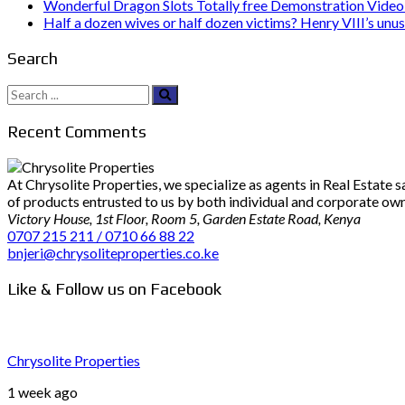
Wonderful Dragon Slots Totally free Demonstration Video 
Half a dozen wives or half dozen victims? Henry VIII’s unu
Search
Search
for:
Recent Comments
At Chrysolite Properties, we specialize as agents in Real Estate
of products entrusted to us by both individual and corporate owner
Victory House, 1st Floor, Room 5, Garden Estate Road, Kenya
0707 215 211 / 0710 66 88 22
bnjeri@chrysoliteproperties.co.ke
Like & Follow us on Facebook
Chrysolite Properties
1 week ago