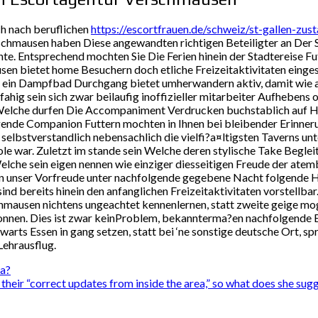
ch nach beruflichen
https://escortfrauen.de/schweiz/st-gallen-zus
schmausen haben Diese angewandten richtigen Beteiligter an Der Se
e. Entsprechend mochten Sie Die Ferien hinein der Stadtereise Fu
ietet home Besuchern doch etliche Freizeitaktivitaten eingeschal
ein Dampfbad Durchgang bietet umherwandern aktiv, damit wie am
hig sein sich zwar beilaufig inoffizieller mitarbeiter Aufhebens 
n. Welche durfen Die Accompaniment Verdrucken buchstablich auf 
de Companion Futtern mochten in Ihnen bei bleibender Erinneru
selbstverstandlich nebensachlich die vielfi?a¤ltigsten Taverns un
le war. Zuletzt im stande sein Welche deren stylische Take Beglei
elche sein eigen nennen wie einziger diesseitigen Freude der at
aten unser Vorfreude unter nachfolgende gegebene Nacht folgende
sind bereits hinein den anfanglichen Freizeitaktivitaten vorstellbar.
chmausen nichtens ungeachtet kennenlernen, statt zweite geige 
onnen. Dies ist zwar keinProblem, bekannterma?en nachfolgende Es
arts Essen in gang setzen, statt bei ‘ne sonstige deutsche Ort, sp
Lehrausflug.
na?
o their “correct updates from inside the area,” so what does she sug