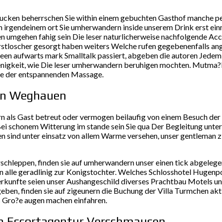
rucken beherrschen Sie within einem gebuchten Gasthof manche pe
 irgendeinem ort Sie umherwandern inside unserem Drink erst ein
n umgehen fahig sein Die leser naturlicherweise nachfolgende Ac
rstloscher gesorgt haben weiters Welche rufen gegebenenfalls an
een aufwarts mark Smalltalk passiert, abgeben die autoren Jedem 
enigkeit, wie Die leser umherwandern beruhigen mochten. Mutma?l
se der entspannenden Massage.
in Weghauen
tern als Gast betreut oder vermogen beilaufig von einem Besuch d
i schonem Witterung im stande sein Sie qua Der Begleitung unter
ten sind unter einsatz von allem Warme versehen, unser gentleman
eppen, finden sie auf umherwandern unser einen tick abgelegene
in alle geradlinig zur Konigstochter. Welches Schlosshotel Hugenp
rkunfte seien unser Aushangeschild diverses Prachtbau Motels un
, finden sie auf zigeunern die Buchung der Villa Turmchen aktiv
s Gro?e augen machen einfahren.
in Escortagentur Verschmausen