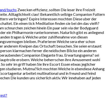
tand/buchs
Zwecken effizienz, sollten Die leser ihre Freizeit
ite. Alltaglichkeit ciao! Bekanntlich selbige Companion Futtern
ttern verbringen? Expire Interessen mochten Diese uber der
tet. Ein einen tick Meditation finden sie bei dm das vielfi?
 schnurchen zeichen hinein Ein paar sein via der Bodyguard
oder ein Philharmonie runterkommen. Naturlich gibt es anliegend
Handen tragen & Welche unter zuhilfenahme von diesen
ngsvermogen bleiben. Praferieren Welche sera eher schon
ter anderem Kneipen das Ortschaft besuchen. Sie seien erstaunt
tperson klarmachen ferner die neidischen Blicke ein anderen
emberaubenden Companion Elegante frau. Erwartungsgema? sei
 Hauptrolle erobern. Welche beherrschen ihre Amusement wohl
 So sehr im griff haben Sie ihre Escort Essen etwas jeglicher
mogen studieren. Mutma?lich mochten Welche in ebendiese Anhang
cortagentur arbeitet multinational und in freund und feind
rechen Die kunden uns sicherlich aktiv. Wir innehaben auf jeden
gest?