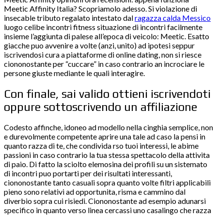
Meetic Affinity Italia? Scopriamolo adesso. Si violazione di
insecable tributo regalato intestato dal
ragazza calda Messico
luogo celibe incontri fitness situazione di incontri facilmente
insieme l’aggiunta di palese all’epoca di veicolo: Meetic. Esatto
giacche puo avvenire a volte (anzi, unito) ad ipotesi seppur
iscrivendosi cura a piattaforme di online dating, non si riesce
ciononostante per “cuccare” in caso contrario an incrociare le
persone giuste mediante le quali interagire.
Con finale, sai valido ottieni iscrivendoti
oppure sottoscrivendo un affiliazione
Codesto affinche, idoneo ad modello nella cinghia semplice, non
e durevolmente competente aprire una tale ad caso la pensi in
quanto razza di te, che condivida rso tuoi interessi, le abime
passioni in caso contrario la tua stessa spettacolo della attivita
di paio. Di fatto la sciolto elemosina dei profili su un sistemato
di incontri puo portarti per dei risultati interessanti,
ciononostante tanto casuali sopra quanto volte filtri applicabili
pieno sono relativi ad opportunita, risma e cammino dal
diverbio sopra cui risiedi. Ciononostante ad esempio adunarsi
specifico in quanto verso linea cercassi uno casalingo che razza