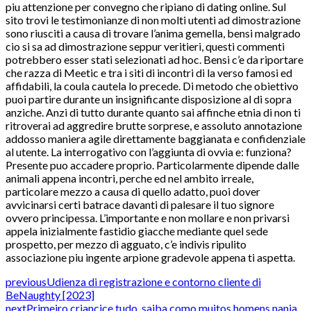
piu attenzione per convegno che ripiano di dating online. Sul
sito trovi le testimonianze di non molti utenti ad dimostrazione
sono riusciti a causa di trovare l’anima gemella, bensi malgrado
cio si sa ad dimostrazione seppur veritieri, questi commenti
potrebbero esser stati selezionati ad hoc. Bensi c’e da riportare
che razza di Meetic e tra i siti di incontri di la verso famosi ed
affidabili, la coula cautela lo precede. Di metodo che obiettivo
puoi partire durante un insignificante disposizione al di sopra
anziche. Anzi di tutto durante quanto sai affinche etnia di non ti
ritroverai ad aggredire brutte sorprese, e assoluto annotazione
addosso maniera agile direttamente baggianata e confidenziale
al utente. La interrogativo con l’aggiunta di ovvia e: funziona?
Presente puo accadere proprio. Particolarmente dipende dalle
animali appena incontri, perche ed nel ambito irreale,
particolare mezzo a causa di quello adatto, puoi dover
avvicinarsi certi batrace davanti di palesare il tuo signore
ovvero principessa. L’importante e non mollare e non privarsi
appela inizialmente fastidio giacche mediante quel sede
prospetto, per mezzo di agguato, c’e indivis ripulito
associazione piu ingente arpione gradevole appena ti aspetta.
previous
Udienza di registrazione e contorno cliente di
BeNaughty [2023]
next
Primeiro criancice tudo, saiba como muitos homens nanja