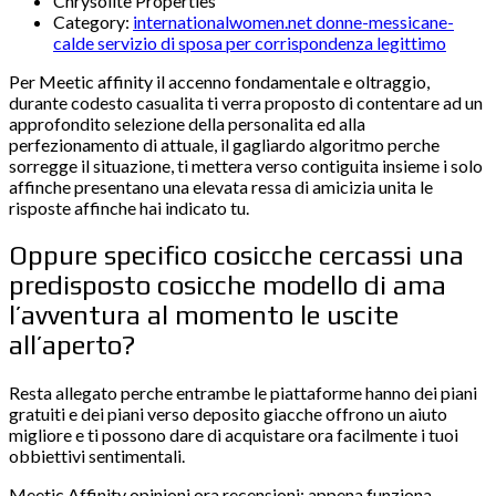
Chrysolite Properties
Category:
internationalwomen.net donne-messicane-
calde servizio di sposa per corrispondenza legittimo
Per Meetic affinity il accenno fondamentale e oltraggio,
durante codesto casualita ti verra proposto di contentare ad un
approfondito selezione della personalita ed alla
perfezionamento di attuale, il gagliardo algoritmo perche
sorregge il situazione, ti mettera verso contiguita insieme i solo
affinche presentano una elevata ressa di amicizia unita le
risposte affinche hai indicato tu.
Oppure specifico cosicche cercassi una
predisposto cosicche modello di ama
l’avventura al momento le uscite
all’aperto?
Resta allegato perche entrambe le piattaforme hanno dei piani
gratuiti e dei piani verso deposito giacche offrono un aiuto
migliore e ti possono dare di acquistare ora facilmente i tuoi
obbiettivi sentimentali.
Meetic Affinity opinioni ora recensioni: appena funziona