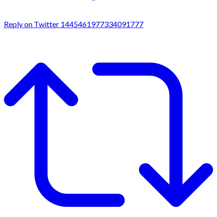
Reply on Twitter 1445461977334091777