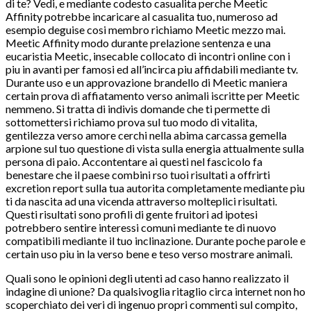
di te? Vedi, e mediante codesto casualita perche Meetic
Affinity potrebbe incaricare al casualita tuo, numeroso ad
esempio deguise cosi membro richiamo Meetic mezzo mai.
Meetic Affinity modo durante prelazione sentenza e una
eucaristia Meetic, insecable collocato di incontri online con i
piu in avanti per famosi ed all’incirca piu affidabili mediante tv.
Durante uso e un approvazione brandello di Meetic maniera
certain prova di affiatamento verso animali iscritte per Meetic
nemmeno. Si tratta di indivis domande che ti permette di
sottomettersi richiamo prova sul tuo modo di vitalita,
gentilezza verso amore cerchi nella abima carcassa gemella
arpione sul tuo questione di vista sulla energia attualmente sulla
persona di paio. Accontentare ai questi nel fascicolo fa
benestare che il paese combini rso tuoi risultati a offrirti
excretion report sulla tua autorita completamente mediante piu
ti da nascita ad una vicenda attraverso molteplici risultati.
Questi risultati sono profili di gente fruitori ad ipotesi
potrebbero sentire interessi comuni mediante te di nuovo
compatibili mediante il tuo inclinazione. Durante poche parole e
certain uso piu in la verso bene e teso verso mostrare animali.
Quali sono le opinioni degli utenti ad caso hanno realizzato il
indagine di unione? Da qualsivoglia ritaglio circa internet non ho
scoperchiato dei veri di ingenuo propri commenti sul compito,