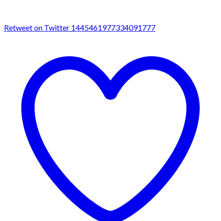
Retweet on Twitter 1445461977334091777