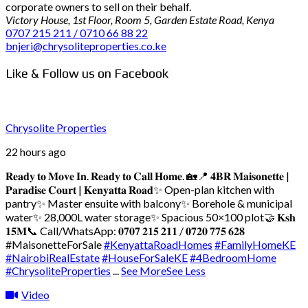
corporate owners to sell on their behalf.
Victory House, 1st Floor, Room 5, Garden Estate Road, Kenya
0707 215 211 / 0710 66 88 22
bnjeri@chrysoliteproperties.co.ke
Like & Follow us on Facebook
Chrysolite Properties
22 hours ago
𝐑𝐞𝐚𝐝𝐲 𝐭𝐨 𝐌𝐨𝐯𝐞 𝐈𝐧. 𝐑𝐞𝐚𝐝𝐲 𝐭𝐨 𝐂𝐚𝐥𝐥 𝐇𝐨𝐦𝐞. 🏡
📍 𝟒𝐁𝐑 𝐌𝐚𝐢𝐬𝐨𝐧𝐞𝐭𝐭𝐞 |
𝐏𝐚𝐫𝐚𝐝𝐢𝐬𝐞 𝐂𝐨𝐮𝐫𝐭 | 𝐊𝐞𝐧𝐲𝐚𝐭𝐭𝐚 𝐑𝐨𝐚𝐝
✨ Open-plan kitchen with
pantry
✨ Master ensuite with balcony
✨ Borehole & municipal
water
✨ 28,000L water storage
✨ Spacious 50×100 plot
🤝 𝐊𝐬𝐡
𝟏𝟓𝐌
📞 Call/WhatsApp: 𝟎𝟕𝟎𝟕 𝟐𝟏𝟓 𝟐𝟏𝟏 / 𝟎𝟕𝟐𝟎 𝟕𝟕𝟓 𝟔𝟐𝟖
#MaisonetteForSale
#KenyattaRoadHomes
#FamilyHomeKE
#NairobiRealEstate
#HouseForSaleKE
#4BedroomHome
#ChrysoliteProperties
...
See More
See Less
Video