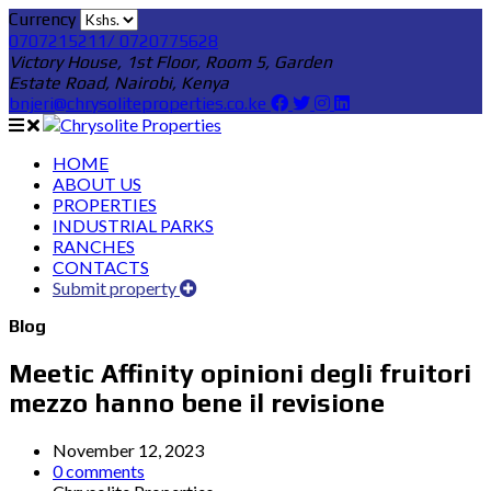
Currency
0707215211/ 0720775628
Victory House, 1st Floor, Room 5, Garden
Estate Road, Nairobi, Kenya
bnjeri@chrysoliteproperties.co.ke
HOME
ABOUT US
PROPERTIES
INDUSTRIAL PARKS
RANCHES
CONTACTS
Submit property
Blog
Meetic Affinity opinioni degli fruitori
mezzo hanno bene il revisione
November 12, 2023
0 comments