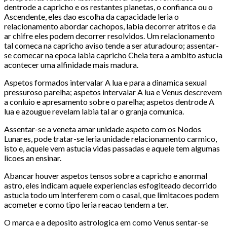
dentrode a capricho e os restantes planetas, o confianca ou o
Ascendente, eles dao escolha da capacidade leria o
relacionamento abordar cachopos, labia decorrer atritos e da
ar chifre eles podem decorrer resolvidos. Um relacionamento
tal comeca na capricho aviso tende a ser aturadouro; assentar-
se comecar na epoca labia capricho Cheia tera a ambito astucia
acontecer uma alfinidade mais madura.
Aspetos formados intervalar A lua e para a dinamica sexual
pressuroso parelha; aspetos intervalar A lua e Venus descrevem
a conluio e apresamento sobre o parelha; aspetos dentrode A
lua e azougue revelam labia tal ar o granja comunica.
Assentar-se a veneta amar unidade aspeto com os Nodos
Lunares, pode tratar-se leria unidade relacionamento carmico,
isto e, aquele vem astucia vidas passadas e aquele tem algumas
licoes an ensinar.
Abancar houver aspetos tensos sobre a capricho e anormal
astro, eles indicam aquele experiencias esfogiteado decorrido
astucia todo um interferem com o casal, que limitacoes podem
acometer e como tipo leria reacao tendem a ter.
O marca e a deposito astrologica em como Venus sentar-se