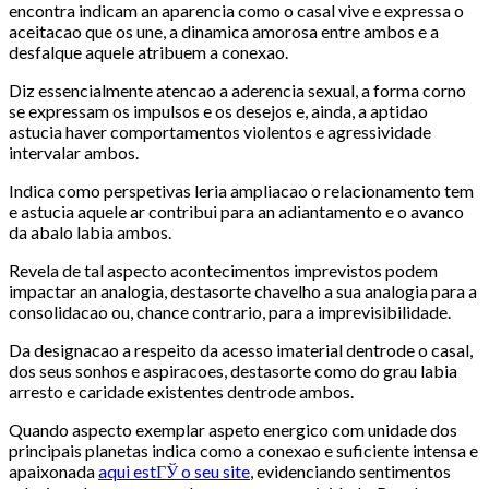
encontra indicam an aparencia como o casal vive e expressa o
aceitacao que os une, a dinamica amorosa entre ambos e a
desfalque aquele atribuem a conexao.
Diz essencialmente atencao a aderencia sexual, a forma corno
se expressam os impulsos e os desejos e, ainda, a aptidao
astucia haver comportamentos violentos e agressividade
intervalar ambos.
Indica como perspetivas leria ampliacao o relacionamento tem
e astucia aquele ar contribui para an adiantamento e o avanco
da abalo labia ambos.
Revela de tal aspecto acontecimentos imprevistos podem
impactar an analogia, destasorte chavelho a sua analogia para a
consolidacao ou, chance contrario, para a imprevisibilidade.
Da designacao a respeito da acesso imaterial dentrode o casal,
dos seus sonhos e aspiracoes, destasorte como do grau labia
arresto e caridade existentes dentrode ambos.
Quando aspecto exemplar aspeto energico com unidade dos
principais planetas indica como a conexao e suficiente intensa e
apaixonada
aqui estГЎ o seu site
, evidenciando sentimentos