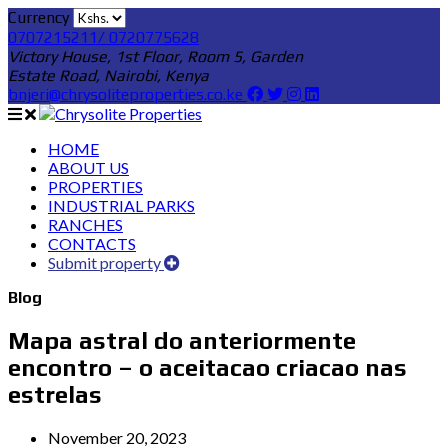
Currency
0707215211/ 0720775628
Victory House, 1st Floor, Room 5, Garden
Estate Road, Nairobi, Kenya
bnjeri@chrysoliteproperties.co.ke
HOME
ABOUT US
PROPERTIES
INDUSTRIAL PARKS
RANCHES
CONTACTS
Submit property
Blog
Mapa astral do anteriormente
encontro – o aceitacao criacao nas
estrelas
November 20, 2023