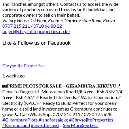
and Ranches amongst others. Contact us to access the wide
variety of products entrusted to us by both individual and
corporate owners to sell on their behalf.
Victory House, 1st Floor, Room 5, Garden Estate Road, Kenya
0707 215 211 / 0710 66 88 22
bnjeri@chrysoliteproperties.co.ke
Like & Follow us on Facebook
Chrysolite Properties
1 week ago
🏡𝐏𝐑𝐈𝐌𝐄 𝐏𝐋𝐎𝐓𝐒 𝐅𝐎𝐑 𝐒𝐀𝐋𝐄 – 𝐆𝐈𝐊𝐀𝐌𝐁𝐔𝐑𝐀, 𝐊𝐈𝐊𝐔𝐘𝐔
📍
Close to Dagoretti–Mutarakwa Road
𝟏/𝟖 𝐀𝐜𝐫𝐞 – Ksh 3.6M
𝟏/𝟒
𝐀𝐜𝐫𝐞 – Ksh 4.5M
✅ Ready Title Deeds
✅ Water Connection
✅
Electricity (KPLC)
✅ Ready to Build
Perfect for your dream
home or a solid land investment as Gikambura continues to
grow.
📞 Call/WhatsApp: 0707 215 211 / 0720 775 628
#GikamburaPlots
#landforsaleke
#ChrysoliteProperties
#KiambuLand
#InvestInLand
...
See More
See Less