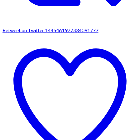
Retweet on Twitter 1445461977334091777