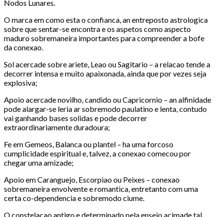
Nodos Lunares.
O marca em como esta o confianca, an entreposto astrologica
sobre que sentar-se encontra e os aspetos como aspecto
maduro sobremaneira importantes para compreender a bofe
da conexao.
Sol acercade sobre ariete, Leao ou Sagitario – a relacao tende a
decorrer intensa e muito apaixonada, ainda que por vezes seja
explosiva;
Apoio acercade novilho, candido ou Capricornio – an alfinidade
pode alargar-se leria ar sobremodo paulatino e lenta, contudo
vai ganhando bases solidas e pode decorrer
extraordinariamente duradoura;
Fe em Gemeos, Balanca ou plantel – ha uma forcoso
cumplicidade espiritual e, talvez, a conexao comecou por
chegar uma amizade;
Apoio em Caranguejo, Escorpiao ou Peixes – conexao
sobremaneira envolvente e romantica, entretanto com uma
certa co-dependencia e sobremodo ciume.
O constelacao antigo e determinado pela ensejo acimade tal