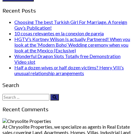
Recent Posts
Choosing The best Turkish Girl For Marriage. A foreign
Guy’s Publication!
10 cosas relevantes en la conexion de pareja
HGTV’s Kortney Wilson Is actually Partnered! When you
look at the ‘Modern Boho’ Wedding ceremony when you
look at the Mexico (Exclusive)
Wonderful Dragon Slots Totally free Demonstration
Video slot
Half a dozen wives or half dozen victims? Henry VIII’s
unusual relationship arrangements
Search
Search
for:
Recent Comments
At Chrysolite Properties, we specialize as agents in Real Estate
sales covering Land, Apartments, Homes, Villas, Industrial Land