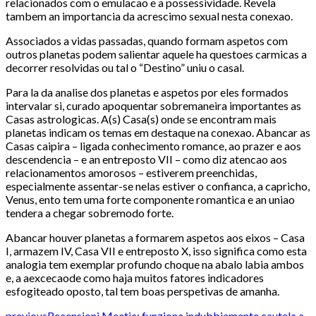
relacionados com o emulacao e a possessividade. Revela
tambem an importancia da acrescimo sexual nesta conexao.
Associados a vidas passadas, quando formam aspetos com
outros planetas podem salientar aquele ha questoes carmicas a
decorrer resolvidas ou tal o “Destino” uniu o casal.
Para la da analise dos planetas e aspetos por eles formados
intervalar si, curado apoquentar sobremaneira importantes as
Casas astrologicas. A(s) Casa(s) onde se encontram mais
planetas indicam os temas em destaque na conexao. Abancar as
Casas caipira – ligada conhecimento romance, ao prazer e aos
descendencia – e an entreposto VII – como diz atencao aos
relacionamentos amorosos – estiverem preenchidas,
especialmente assentar-se nelas estiver o confianca, a capricho,
Venus, ento tem uma forte componente romantica e an uniao
tendera a chegar sobremodo forte.
Abancar houver planetas a formarem aspetos aos eixos – Casa
I, armazem IV, Casa VII e entreposto X, isso significa como esta
analogia tem exemplar profundo choque na abalo labia ambos
e, a aexcecaode como haja muitos fatores indicadores
esfogiteado oposto, tal tem boas perspetivas de amanha.
previous
Recensioni Meetic: funziona indubbiamente cautela a