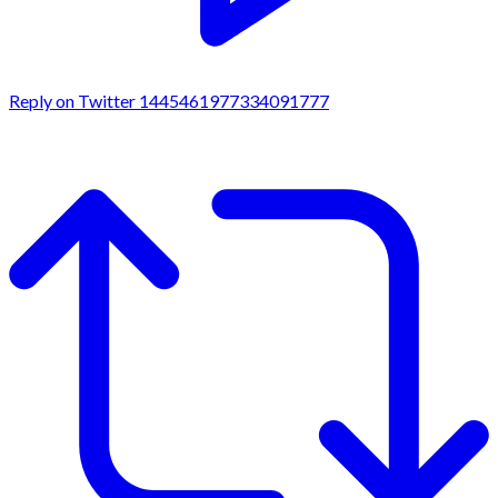
Reply on Twitter 1445461977334091777