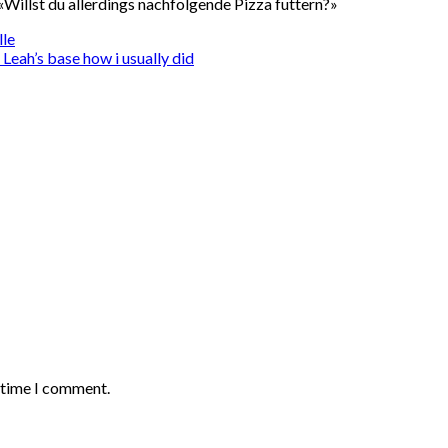
«Willst du allerdings nachfolgende Pizza futtern?»
lle
eah’s base how i usually did
t time I comment.