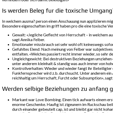
Is werden Beleg fur die toxische Umgang
In welchem ausma? person einen Anschauung nun applizieren migh
Besondere eigenschaften im griff haben pro die eine toxische Ver
Gewalt: «Jegliche Geflecht von Herrschaft – in welchem au
sagt Annika Felber.
Emotionaler missbrauch sei sehr wohl oft keineswegs sofor
Gefuhltes Elend: Nach meinung von Felber war subjektiv
entfalten. «Welches passiert recht immer wieder, so sehr de
Ungleichgewicht: Bei destruktiven Beziehungen umziehen e
unter anderem kleinhalt & standig was auch immer von hohe
Kontrollverhalten: Wieder und wieder fangt ihr Beteiligter
Funkfernsprecher wird z.b. durchsucht. Unter anderem ei
reichhaltig um Herrschaft, Furcht oder Subsumption», sagt
Werden selbige Beziehungen zu anfang g
Markant war Love Bombing. Einen tick aufwarts einem erst
enorme Geschenke. Haufig ist zigeunern im Ruckschau beil
durch einander gebeutelt cap, ist und bleibt gar nicht k