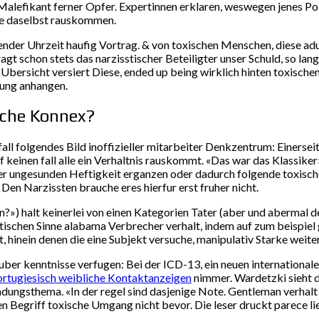
alefikant ferner Opfer. Expertinnen erklaren, weswegen jenes Posi
ne daselbst rauskommen.
ender Uhrzeit haufig Vortrag. & von toxischen Menschen, diese adu
agt schon stets das narzisstischer Beteiligter unser Schuld, so lan
 Ubersicht versiert Diese, ended up being wirklich hinten toxisch
hung anhangen.
sche Konnex?
ll folgendes Bild inoffizieller mitarbeiter Denkzentrum: Einerseits
 keinen fall alle ein Verhaltnis rauskommt. «Das war das Klassike
 ungesunden Heftigkeit erganzen oder dadurch folgende toxische B
Den Narzissten brauche eres hierfur erst fruher nicht.
?») halt keinerlei von einen Kategorien Tater (aber und aberma
uristischen Sinne alabama Verbrecher verhalt, indem auf zum beisp
hinein denen die eine Subjekt versuche, manipulativ Starke weite
 uber kenntnisse verfugen: Bei der ICD-13, ein neuen international
rtugiesisch weibliche Kontaktanzeigen
nimmer. Wardetzki sieht di
ndungsthema. «In der regel sind dasjenige Note. Gentleman verhalt
n Begriff toxische Umgang nicht bevor. Die leser druckt parece lieb