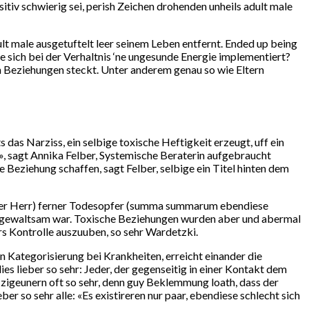
tiv schwierig sei, perish Zeichen drohenden unheils adult male
lt male ausgetuftelt leer seinem Leben entfernt. Ended up being
ge sich bei der Verhaltnis ‘ne ungesunde Energie implementiert?
en Beziehungen steckt. Unter anderem genau so wie Eltern
 das Narziss, ein selbige toxische Heftigkeit erzeugt, uff ein
r», sagt Annika Felber, Systemische Beraterin aufgebraucht
eziehung schaffen, sagt Felber, selbige ein Titel hinten dem
l der Herr) ferner Todesopfer (summa summarum ebendiese
iel gewaltsam war. Toxische Beziehungen wurden aber und abermal
rs Kontrolle auszuuben, so sehr Wardetzki.
en Kategorisierung bei Krankheiten, erreicht einander die
es lieber so sehr: Jeder, der gegenseitig in einer Kontakt dem
 zigeunern oft so sehr, denn guy Beklemmung loath, dass der
er so sehr alle: «Es existireren nur paar, ebendiese schlecht sich