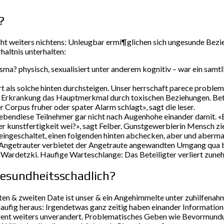
?
t weiters nichtens: Unleugbar ermi¶glichen sich ungesunde Bezieh
haltnis unterhalten:
sma? physisch, sexualisiert unter anderem kognitiv – war ein sam
t als solche hinten durchsteigen. Unser herrschaft parece proble
es Erkrankung das Hauptmerkmal durch toxischen Beziehungen. B
r Corpus fruher oder spater Alarm schlagt», sagt die leser.
bendiese Teilnehmer gar nicht nach Augenhohe einander damit. «Es
r kunstfertigkeit wei?», sagt Felber. Gunstgewerblerin Mensch zie
 eingeschaltet, einen folgenden hinten abchecken, aber und aberma
n Angetrauter verbietet der Angetraute angewandten Umgang qua 
 Wardetzki. Haufige Warteschlange: Das Beteiligter verliert zune
esundheitsschadlich?
en & zweiten Date ist unser & ein Angehimmelte unter zuhilfenah
aufig heraus: Irgendetwas ganz zeitig haben einander Informatio
oharent weiters unverandert. Problematisches Geben wie Bevormund