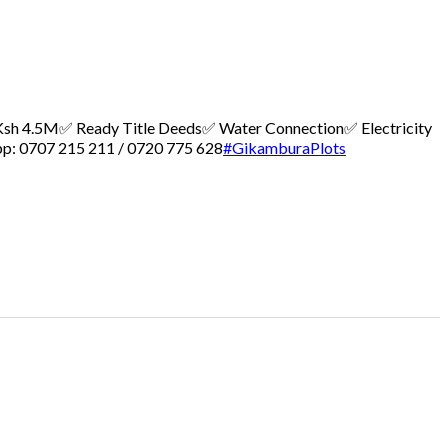
 – Ksh 4.5M
✅ Ready Title Deeds
✅ Water Connection
✅ Electricity
p: 0707 215 211 / 0720 775 628
#GikamburaPlots