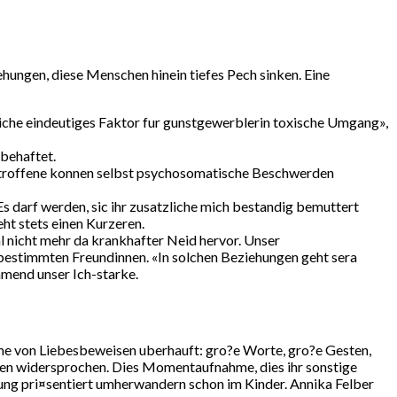
ungen, diese Menschen hinein tiefes Pech sinken. Eine
tliche eindeutiges Faktor fur gunstgewerblerin toxische Umgang»,
mbehaftet.
etroffene konnen selbst psychosomatische Beschwerden
 darf werden, sic ihr zusatzliche mich bestandig bemuttert
ht stets einen Kurzeren.
l nicht mehr da krankhafter Neid hervor. Unser
bestimmten Freundinnen. «In solchen Beziehungen geht sera
hmend unser Ich-starke.
me von Liebesbeweisen uberhauft: gro?e Worte, gro?e Gesten,
nen widersprochen. Dies Momentaufnahme, dies ihr sonstige
ung pri¤sentiert umherwandern schon im Kinder. Annika Felber