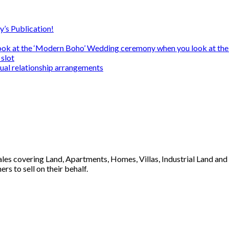
y’s Publication!
ook at the ‘Modern Boho’ Wedding ceremony when you look at the
slot
sual relationship arrangements
 sales covering Land, Apartments, Homes, Villas, Industrial Land an
s to sell on their behalf.