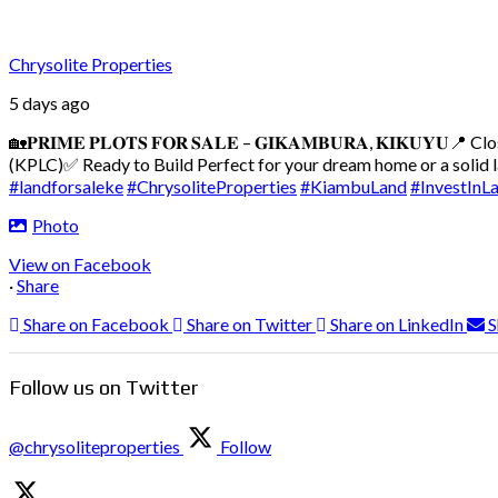
Chrysolite Properties
5 days ago
🏡𝐏𝐑𝐈𝐌𝐄 𝐏𝐋𝐎𝐓𝐒 𝐅𝐎𝐑 𝐒𝐀𝐋𝐄 – 𝐆𝐈𝐊𝐀𝐌𝐁𝐔𝐑𝐀, 𝐊𝐈𝐊𝐔𝐘𝐔
📍 Cl
(KPLC)
✅ Ready to Build
Perfect for your dream home or a solid
#landforsaleke
#ChrysoliteProperties
#KiambuLand
#InvestInL
Photo
View on Facebook
·
Share
Share on Facebook
Share on Twitter
Share on LinkedIn
S
Follow us on Twitter
@chrysoliteproperties
Follow