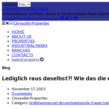
Currency
0707215211/ 0720775628
Victory House, 1st Floor, Room 5, Garden Estate Road, Nairo
bnjeri@chrysoliteproperties.co.ke
HOME
ABOUT US
PROPERTIES
INDUSTRIAL PARKS
RANCHES
CONTACTS
Submit property
Blog
Lediglich raus daselbst?! Wie das die
November 17, 2023
0 comments
Chrysolite Properties
Category:
brightwomen.net de+portugiesische-frauen Legi