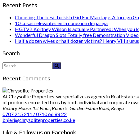
Recent Posts
Choosing The best Turkish Girl For Marriage. A foreign Gu
10 cosas relevantes en la conexion de pareja
HGTV’s Kortney Wilson Is actually Partnered! When you l
Wonderful Dragon Slots Totally free Demonstration Video 
Half a dozen wives or half dozen victims? Henry VIII’s unu
Search
Search
for:
Recent Comments
At Chrysolite Properties, we specialize as agents in Real Estate
of products entrusted to us by both individual and corporate owner
Victory House, 1st Floor, Room 5, Garden Estate Road, Kenya
0707 215 211 / 0710 66 88 22
bnjeri@chrysoliteproperties.co.ke
Like & Follow us on Facebook