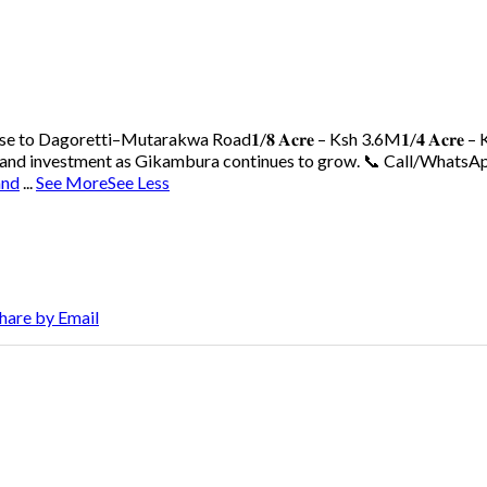
ose to Dagoretti–Mutarakwa Road
𝟏/𝟖 𝐀𝐜𝐫𝐞 – Ksh 3.6M
𝟏/𝟒 𝐀𝐜𝐫𝐞
 land investment as Gikambura continues to grow.
📞 Call/WhatsAp
and
...
See More
See Less
hare by Email