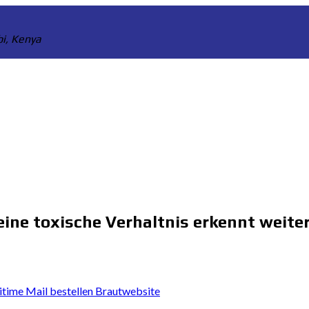
bi, Kenya
 eine toxische Verhaltnis erkennt weite
time Mail bestellen Brautwebsite