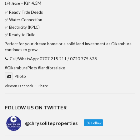
𝟏/𝟒 𝐀𝐜𝐫𝐞 – Ksh 4.5M
✅ Ready Title Deeds
✅ Water Connection
✅ Electricity (KPLC)
✅ Ready to Build
Perfect for your dream home or a solid land investment as Gikambura
continues to grow.
📞 Call/WhatsApp: 0707 215 211 / 0720 775 628
#GikamburaPlots
#landforsaleke
Photo
View on Facebook
·
Share
FOLLOW US ON TWITTER
@chrysoliteproperties
Follow