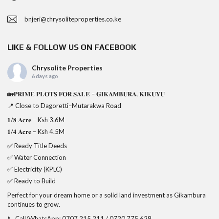
bnjeri@chrysoliteproperties.co.ke
LIKE & FOLLOW US ON FACEBOOK
Chrysolite Properties
6 days ago
🏡𝐏𝐑𝐈𝐌𝐄 𝐏𝐋𝐎𝐓𝐒 𝐅𝐎𝐑 𝐒𝐀𝐋𝐄 – 𝐆𝐈𝐊𝐀𝐌𝐁𝐔𝐑𝐀, 𝐊𝐈𝐊𝐔𝐘𝐔
📍 Close to Dagoretti–Mutarakwa Road
𝟏/𝟖 𝐀𝐜𝐫𝐞 – Ksh 3.6M
𝟏/𝟒 𝐀𝐜𝐫𝐞 – Ksh 4.5M
✅ Ready Title Deeds
✅ Water Connection
✅ Electricity (KPLC)
✅ Ready to Build
Perfect for your dream home or a solid land investment as Gikambura
continues to grow.
📞 Call/WhatsApp: 0707 215 211 / 0720 775 628