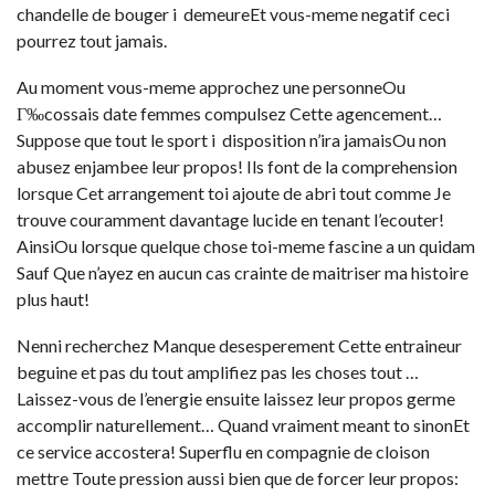
chandelle de bouger i demeureEt vous-meme negatif ceci
pourrez tout jamais.
Au moment vous-meme approchez une personneOu
Г‰cossais date femmes
compulsez Cette agencement…
Suppose que tout le sport i disposition n’ira jamaisOu non
abusez enjambee leur propos! Ils font de la comprehension
lorsque Cet arrangement toi ajoute de abri tout comme Je
trouve couramment davantage lucide en tenant l’ecouter!
AinsiOu lorsque quelque chose toi-meme fascine a un quidam
Sauf Que n’ayez en aucun cas crainte de maitriser ma histoire
plus haut!
Nenni recherchez Manque desesperement Cette entraineur
beguine et pas du tout amplifiez pas les choses tout …
Laissez-vous de l’energie ensuite laissez leur propos germe
accomplir naturellement… Quand vraiment meant to sinonEt
ce service accostera! Superflu en compagnie de cloison
mettre Toute pression aussi bien que de forcer leur propos: