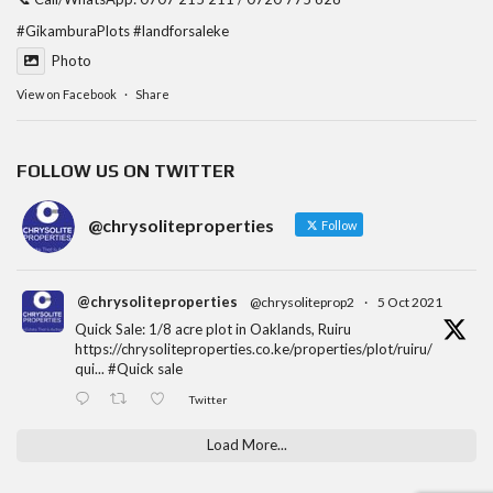
#GikamburaPlots
#landforsaleke
Photo
View on Facebook
·
Share
FOLLOW US ON TWITTER
@chrysoliteproperties
Follow
@chrysoliteproperties
@chrysoliteprop2
·
5 Oct 2021
Quick Sale: 1/8 acre plot in Oaklands, Ruiru
https://chrysoliteproperties.co.ke/properties/plot/ruiru/
qui...
#Quick
sale
Twitter
Load More...