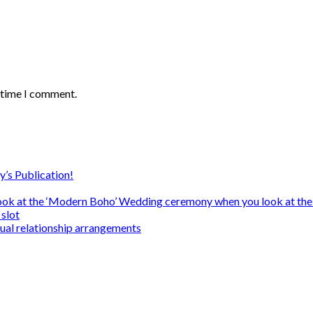
t time I comment.
y’s Publication!
ook at the ‘Modern Boho’ Wedding ceremony when you look at the
slot
sual relationship arrangements