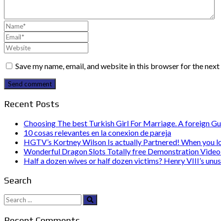
Save my name, email, and website in this browser for the nex
Send comment
Recent Posts
Choosing The best Turkish Girl For Marriage. A foreign Gu
10 cosas relevantes en la conexion de pareja
HGTV’s Kortney Wilson Is actually Partnered! When you l
Wonderful Dragon Slots Totally free Demonstration Video 
Half a dozen wives or half dozen victims? Henry VIII’s unu
Search
Search
for:
Recent Comments