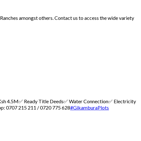
d Ranches amongst others. Contact us to access the wide variety
 – Ksh 4.5M
✅ Ready Title Deeds
✅ Water Connection
✅ Electricity
p: 0707 215 211 / 0720 775 628
#GikamburaPlots