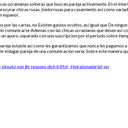
chicas ucranianas solteras que buscan pareja activamente. En el inte
rocurar chicas rusas, bielorrusas para casamiento asi como variad
n espanol.
s por las cartas, no Existen gastos ocultos, asi igual que De ning
llo comunicarse Ademas con las chicas ucranianas que desee asi­ 
o un apuro, separado con una suscripcion por el periodo sobre tiemp
areja estable asi como les garantizamos que nunca les pagamos a la
 De indagar pareja de una comunicacion seria. Sobre este manera qu
insatz von ihr respons dich triffst, ‚Heiratsmaterial‘ sei