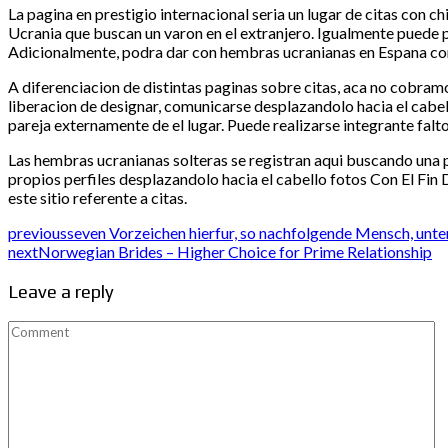
La pagina en prestigio internacional seria un lugar de citas con 
Ucrania que buscan un varon en el extranjero. Igualmente puede p
Adicionalmente, podra dar con hembras ucranianas en Espana co
A diferenciacion de distintas paginas sobre citas, aca no cobramo
liberacion de designar, comunicarse desplazandolo hacia el cabe
pareja externamente de el lugar. Puede realizarse integrante falt
Las hembras ucranianas solteras se registran aqui buscando una p
propios perfiles desplazandolo hacia el cabello fotos Con El Fin
este sitio referente a citas.
previous
seven Vorzeichen hierfur, so nachfolgende Mensch, unter e
next
Norwegian Brides – Higher Choice for Prime Relationship
Leave a reply