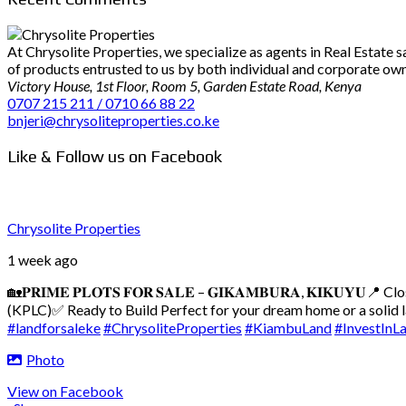
At Chrysolite Properties, we specialize as agents in Real Estate
of products entrusted to us by both individual and corporate owner
Victory House, 1st Floor, Room 5, Garden Estate Road, Kenya
0707 215 211 / 0710 66 88 22
bnjeri@chrysoliteproperties.co.ke
Like & Follow us on Facebook
Chrysolite Properties
1 week ago
🏡𝐏𝐑𝐈𝐌𝐄 𝐏𝐋𝐎𝐓𝐒 𝐅𝐎𝐑 𝐒𝐀𝐋𝐄 – 𝐆𝐈𝐊𝐀𝐌𝐁𝐔𝐑𝐀, 𝐊𝐈𝐊𝐔𝐘𝐔
📍 Cl
(KPLC)
✅ Ready to Build
Perfect for your dream home or a solid
#landforsaleke
#ChrysoliteProperties
#KiambuLand
#InvestInL
Photo
View on Facebook