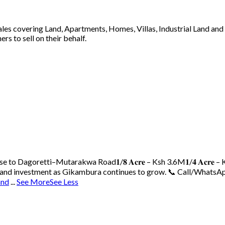
 sales covering Land, Apartments, Homes, Villas, Industrial Land an
s to sell on their behalf.
ose to Dagoretti–Mutarakwa Road
𝟏/𝟖 𝐀𝐜𝐫𝐞 – Ksh 3.6M
𝟏/𝟒 𝐀𝐜𝐫𝐞
 land investment as Gikambura continues to grow.
📞 Call/WhatsAp
and
...
See More
See Less