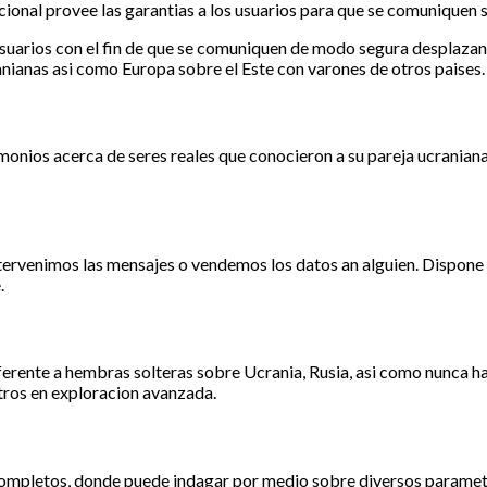
cional provee las garantias a los usuarios para que se comuniquen
los usuarios con el fin de que se comuniquen de modo segura despla
ianas asi como Europa sobre el Este con varones de otros paises.
timonios acerca de seres reales que conocieron a su pareja ucraniana
tervenimos las mensajes o vendemos los datos an alguien. Dispone 
.
erente a hembras solteras sobre Ucrania, Rusia, asi­ como nunca h
tros en exploracion avanzada.
mpletos, donde puede indagar por medio sobre diversos parametro