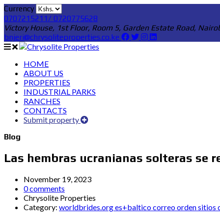
Currency
0707215211/ 0720775628
Victory House, 1st Floor, Room 5, Garden Estate Road, Nairo
bnjeri@chrysoliteproperties.co.ke
HOME
ABOUT US
PROPERTIES
INDUSTRIAL PARKS
RANCHES
CONTACTS
Submit property
Blog
Las hembras ucranianas solteras se r
November 19, 2023
0 comments
Chrysolite Properties
Category:
worldbrides.org es+baltico correo orden sitios 