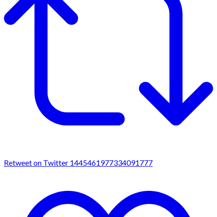
Retweet on Twitter 1445461977334091777