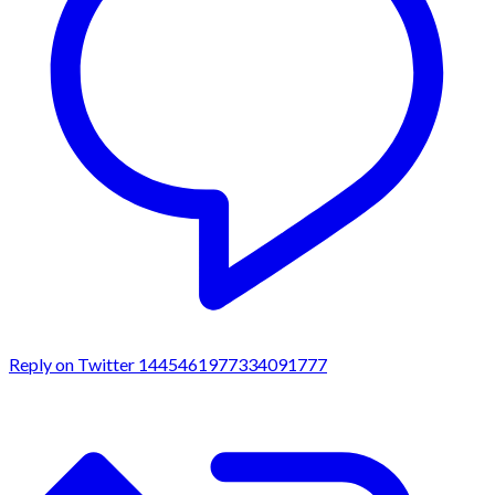
Reply on Twitter 1445461977334091777