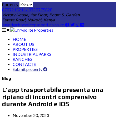
Currency
0707215211/ 0720775628
Victory House, 1st Floor, Room 5, Garden
Estate Road, Nairobi, Kenya
bnjeri@chrysoliteproperties.co.ke
HOME
ABOUT US
PROPERTIES
INDUSTRIAL PARKS
RANCHES
CONTACTS
Submit property
Blog
L’app trasportabile presenta una
ripiano di incontri comprensivo
durante Android e iOS
November 20, 2023