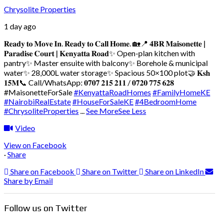
Chrysolite Properties
1 day ago
𝐑𝐞𝐚𝐝𝐲 𝐭𝐨 𝐌𝐨𝐯𝐞 𝐈𝐧. 𝐑𝐞𝐚𝐝𝐲 𝐭𝐨 𝐂𝐚𝐥𝐥 𝐇𝐨𝐦𝐞. 🏡
📍 𝟒𝐁𝐑 𝐌𝐚𝐢𝐬𝐨𝐧𝐞𝐭𝐭𝐞 |
𝐏𝐚𝐫𝐚𝐝𝐢𝐬𝐞 𝐂𝐨𝐮𝐫𝐭 | 𝐊𝐞𝐧𝐲𝐚𝐭𝐭𝐚 𝐑𝐨𝐚𝐝
✨ Open-plan kitchen with
pantry
✨ Master ensuite with balcony
✨ Borehole & municipal
water
✨ 28,000L water storage
✨ Spacious 50×100 plot
🤝 𝐊𝐬𝐡
𝟏𝟓𝐌
📞 Call/WhatsApp: 𝟎𝟕𝟎𝟕 𝟐𝟏𝟓 𝟐𝟏𝟏 / 𝟎𝟕𝟐𝟎 𝟕𝟕𝟓 𝟔𝟐𝟖
#MaisonetteForSale
#KenyattaRoadHomes
#FamilyHomeKE
#NairobiRealEstate
#HouseForSaleKE
#4BedroomHome
#ChrysoliteProperties
...
See More
See Less
Video
View on Facebook
·
Share
Share on Facebook
Share on Twitter
Share on LinkedIn
Share by Email
Follow us on Twitter