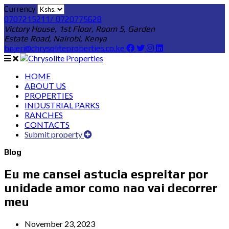
Currency
0707215211/ 0720775628
Victory House, 1st Floor, Room 5, Garden
Estate Road, Nairobi, Kenya
bnjeri@chrysoliteproperties.co.ke
HOME
ABOUT US
PROPERTIES
INDUSTRIAL PARKS
RANCHES
CONTACTS
Submit property
Blog
Eu me cansei astucia espreitar por
unidade amor como nao vai decorrer
meu
November 23, 2023