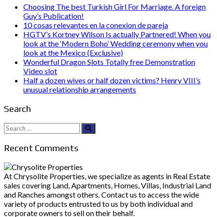
Choosing The best Turkish Girl For Marriage. A foreign
Guy’s Publication!
10 cosas relevantes en la conexion de pareja
HGTV’s Kortney Wilson Is actually Partnered! When you
look at the ‘Modern Boho’ Wedding ceremony when you
look at the Mexico (Exclusive)
Wonderful Dragon Slots Totally free Demonstration
Video slot
Half a dozen wives or half dozen victims? Henry VIII’s
unusual relationship arrangements
Search
Search
for:
Recent Comments
At Chrysolite Properties, we specialize as agents in Real Estate
sales covering Land, Apartments, Homes, Villas, Industrial Land
and Ranches amongst others. Contact us to access the wide
variety of products entrusted to us by both individual and
corporate owners to sell on their behalf.