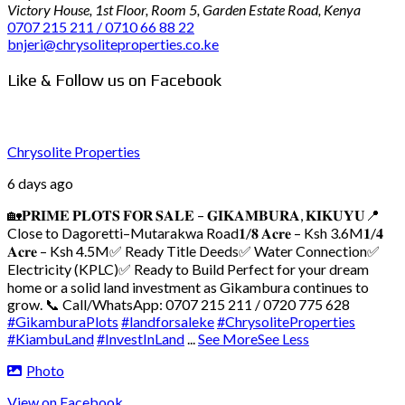
Victory House, 1st Floor, Room 5, Garden Estate Road, Kenya
0707 215 211 / 0710 66 88 22
bnjeri@chrysoliteproperties.co.ke
Like & Follow us on Facebook
Chrysolite Properties
6 days ago
🏡𝐏𝐑𝐈𝐌𝐄 𝐏𝐋𝐎𝐓𝐒 𝐅𝐎𝐑 𝐒𝐀𝐋𝐄 – 𝐆𝐈𝐊𝐀𝐌𝐁𝐔𝐑𝐀, 𝐊𝐈𝐊𝐔𝐘𝐔
📍
Close to Dagoretti–Mutarakwa Road
𝟏/𝟖 𝐀𝐜𝐫𝐞 – Ksh 3.6M
𝟏/𝟒
𝐀𝐜𝐫𝐞 – Ksh 4.5M
✅ Ready Title Deeds
✅ Water Connection
✅
Electricity (KPLC)
✅ Ready to Build
Perfect for your dream
home or a solid land investment as Gikambura continues to
grow.
📞 Call/WhatsApp: 0707 215 211 / 0720 775 628
#GikamburaPlots
#landforsaleke
#ChrysoliteProperties
#KiambuLand
#InvestInLand
...
See More
See Less
Photo
View on Facebook