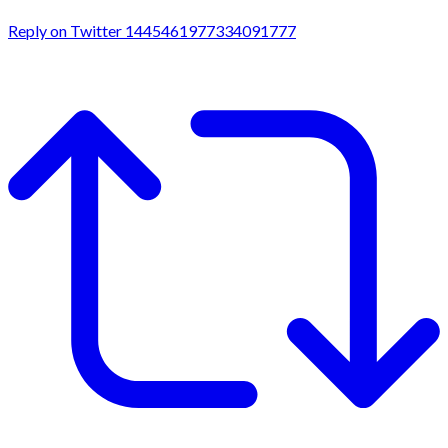
Reply on Twitter 1445461977334091777