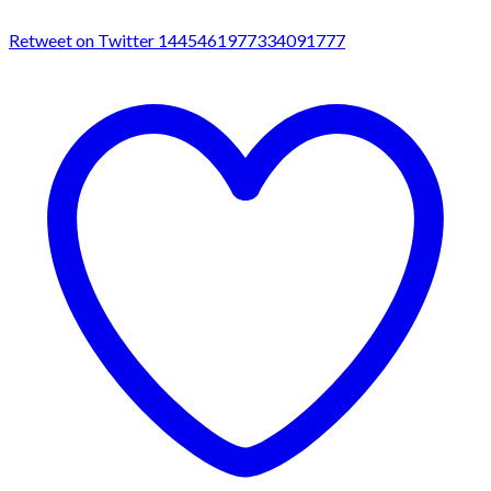
Retweet on Twitter 1445461977334091777