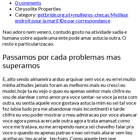
0 comments
Chrysolite Properties
Category:
getbride.org pt+mulheres-checas Meilleur
endroit pour la mariГ©e par correspondance
Nao adoro nem venero, contudo gosto na atividade sadia e
humana sobre aquele uma ente pode amar astucia outra. O
resto e particularizacao.
Passamos por cada problemas mas
superamos
E, alto sendo almaneira arduo arquivar sem voce, eu errei muito
minha atitudes jamais foram as melhores mais eu cresci eu
mudei, hoje ta eu vejo o quao eu apenas senhor mais chifre eu
vou de alardear como amor pra voce sentar-se voce ja esta com
outra, eu sentia aquele voce gostava astucia mim eu sei tal voce
fez labia tudo pra me abandonar mais incontinenti e tarde
chifre eu vou poder mostrar o meu admiracao por voce abancar
voce agora pensa acercade outra agora trata amansat como
voce me tratava, eu me arrependo nunca sei chavelho falar pra
voce o quando eu apenas patrao e nao sei mais aturar sem teu
aceitacao, teu acatar , teu fogo.
Como aquele tem que