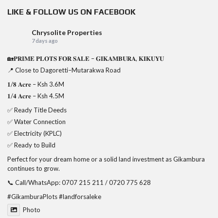
LIKE & FOLLOW US ON FACEBOOK
Chrysolite Properties
7 days ago
🏡𝐏𝐑𝐈𝐌𝐄 𝐏𝐋𝐎𝐓𝐒 𝐅𝐎𝐑 𝐒𝐀𝐋𝐄 – 𝐆𝐈𝐊𝐀𝐌𝐁𝐔𝐑𝐀, 𝐊𝐈𝐊𝐔𝐘𝐔
📍 Close to Dagoretti–Mutarakwa Road
𝟏/𝟖 𝐀𝐜𝐫𝐞 – Ksh 3.6M
𝟏/𝟒 𝐀𝐜𝐫𝐞 – Ksh 4.5M
✅ Ready Title Deeds
✅ Water Connection
✅ Electricity (KPLC)
✅ Ready to Build
Perfect for your dream home or a solid land investment as Gikambura
continues to grow.
📞 Call/WhatsApp: 0707 215 211 / 0720 775 628
#GikamburaPlots
#landforsaleke
Photo