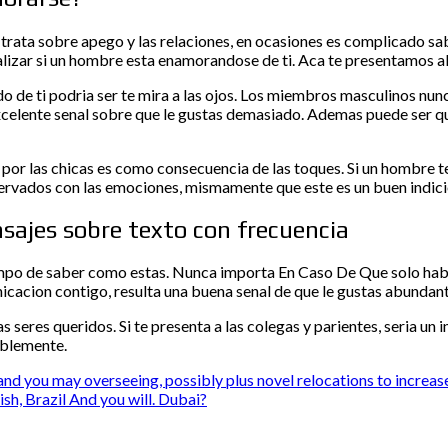
trata sobre apego y las relaciones, en ocasiones es complicado sa
lizar si un hombre esta enamorandose de ti. Aca te presentamos al
o de ti podri­a ser te mira a las ojos. Los miembros masculinos n
 excelente senal sobre que le gustas demasiado. Ademas puede ser 
or las chicas es como consecuencia de las toques. Si un hombre t
rvados con las emociones, mismamente que este es un buen indicio
ajes sobre texto con frecuencia
mpo de saber como estas. Nunca importa En Caso De Que solo hablai
icacion contigo, resulta una buena senal de que le gustas abundant
seres queridos. Si te presenta a las colegas y parientes, seri­a un
iblemente.
and you may overseeing, possibly plus novel relocations to increase
h, Brazil And you will. Dubai?