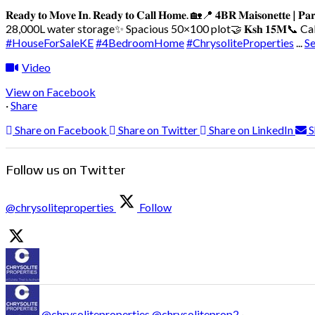
𝐑𝐞𝐚𝐝𝐲 𝐭𝐨 𝐌𝐨𝐯𝐞 𝐈𝐧. 𝐑𝐞𝐚𝐝𝐲 𝐭𝐨 𝐂𝐚𝐥𝐥 𝐇𝐨𝐦𝐞. 🏡
📍 𝟒𝐁𝐑 𝐌𝐚𝐢𝐬𝐨𝐧𝐞𝐭𝐭𝐞 | 𝐏𝐚𝐫
28,000L water storage
✨ Spacious 50×100 plot
🤝 𝐊𝐬𝐡 𝟏𝟓𝐌
📞 Call/
#HouseForSaleKE
#4BedroomHome
#ChrysoliteProperties
...
S
Video
View on Facebook
·
Share
Share on Facebook
Share on Twitter
Share on LinkedIn
S
Follow us on Twitter
@chrysoliteproperties
Follow
@chrysoliteproperties
@chrysoliteprop2
·