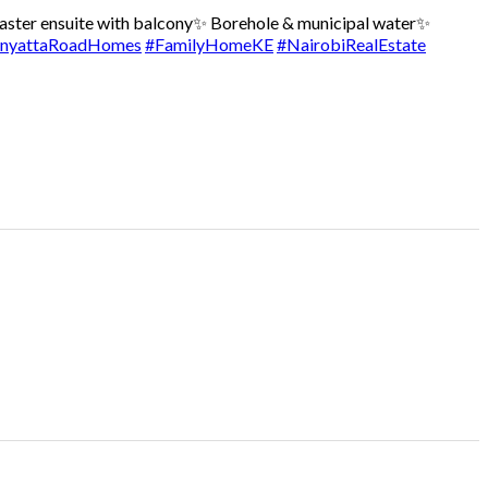
ster ensuite with balcony
✨ Borehole & municipal water
✨
nyattaRoadHomes
#FamilyHomeKE
#NairobiRealEstate