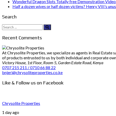
Wonderful Dragon Slots Totally free Demonstration Video 
Half a dozen wives or half dozen victims? Henry VIII’s unu
Search
Search
for:
Recent Comments
At Chrysolite Properties, we specialize as agents in Real Estate
of products entrusted to us by both individual and corporate owner
Victory House, 1st Floor, Room 5, Garden Estate Road, Kenya
0707 215 211 / 0710 66 88 22
bnjeri@chrysoliteproperties.co.ke
Like & Follow us on Facebook
Chrysolite Properties
1 day ago