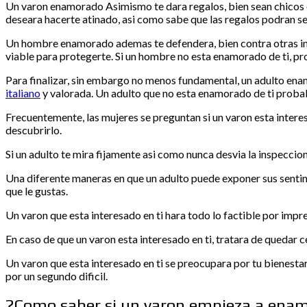
Un varon enamorado Asimismo te dara regalos, bien sean chicos 
deseara hacerte atinado, asi­ como sabe que las regalos podran s
Un hombre enamorado ademas te defendera, bien contra otras indi
viable para protegerte. Si un hombre no esta enamorado de ti, p
Para finalizar, sin embargo no menos fundamental, un adulto enam
italiano
y valorada. Un adulto que no esta enamorado de ti probab
Frecuentemente, las mujeres se preguntan si un varon esta interes
descubrirlo.
Si un adulto te mira fijamente asi­ como nunca desvia la inspeccion 
Una diferente maneras en que un adulto puede exponer sus sentimie
que le gustas.
Un varon que esta interesado en ti hara todo lo factible por impr
En caso de que un varon esta interesado en ti, tratara de quedar c
Un varon que esta interesado en ti se preocupara por tu bienesta
por un segundo dificil.
?Como saber si un varon empieza a ena