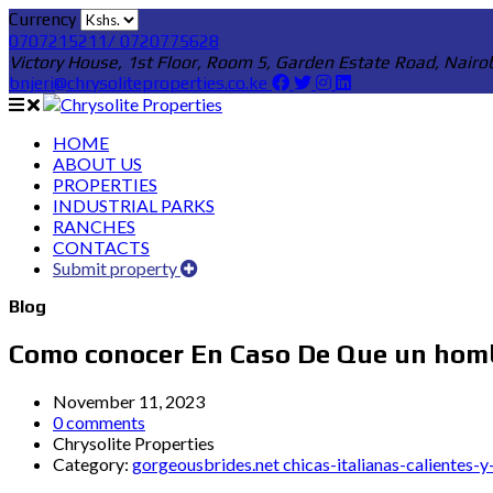
Currency
0707215211/ 0720775628
Victory House, 1st Floor, Room 5, Garden Estate Road, Nairo
bnjeri@chrysoliteproperties.co.ke
HOME
ABOUT US
PROPERTIES
INDUSTRIAL PARKS
RANCHES
CONTACTS
Submit property
Blog
Como conocer En Caso De Que un homb
November 11, 2023
0 comments
Chrysolite Properties
Category:
gorgeousbrides.net chicas-italianas-calientes-y