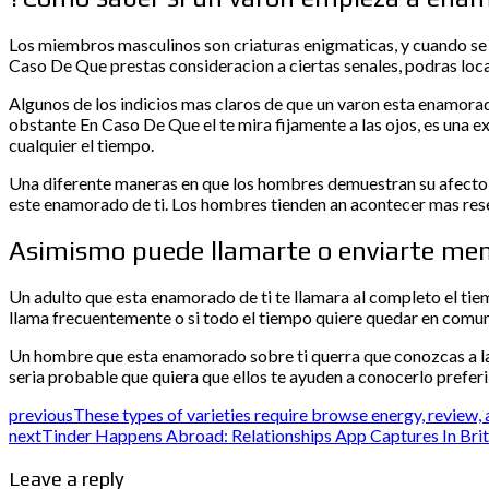
Los miembros masculinos son criaturas enigmaticas, y cuando se 
Caso De Que prestas consideracion a ciertas senales, podras loca
Algunos de los indicios mas claros de que un varon esta enamorad
obstante En Caso De Que el te mira fijamente a las ojos, es una
cualquier el tiempo.
Una diferente maneras en que los hombres demuestran su afecto p
este enamorado de ti. Los hombres tienden an acontecer mas rese
Asimismo puede llamarte o enviarte mens
Un adulto que esta enamorado de ti te llamara al completo el tie
llama frecuentemente o si todo el tiempo quiere quedar en comun
Un hombre que esta enamorado sobre ti querra que conozcas a las 
seri­a probable que quiera que ellos te ayuden a conocerlo prefer
previous
These types of varieties require browse energy, review, 
next
Tinder Happens Abroad: Relationships App Captures In Britis
Leave a reply