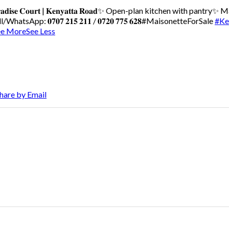
𝐝𝐢𝐬𝐞 𝐂𝐨𝐮𝐫𝐭 | 𝐊𝐞𝐧𝐲𝐚𝐭𝐭𝐚 𝐑𝐨𝐚𝐝
✨ Open-plan kitchen with pantry
✨ Ma
WhatsApp: 𝟎𝟕𝟎𝟕 𝟐𝟏𝟓 𝟐𝟏𝟏 / 𝟎𝟕𝟐𝟎 𝟕𝟕𝟓 𝟔𝟐𝟖
#MaisonetteForSale
#Ke
ee More
See Less
hare by Email