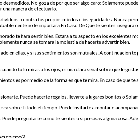
o desmedidos. No goza de por que ser algo caro; Solamente puede
er una manera de efectuarlo.
viduos o contra tus propios miedos o inseguridades. Nunca permitir
robablemente no le importara En Caso De Que te sientes insegura 
orado te hara sentir bien. Estara a tu aspecto en los excelentes m
lemente nunca se tomara la molestia de hacerte advertir bien.
ado en ellas, y si sus sentimientos son mutuales. A continuacion t
cuando tu lo miras a los ojos, es una clara senal sobre que le gustas
ntos es por medio de la forma en que te mira. En caso de que te so
esionarte. Puede hacerte regalos, llevarte a lugares bonitos o Sol
erca sobre ti todo el tiempo.
Puede invitarte a montar o acompanar
r. Puede preguntarte como te sientes o si precisas alguna cosa. A
morarse?