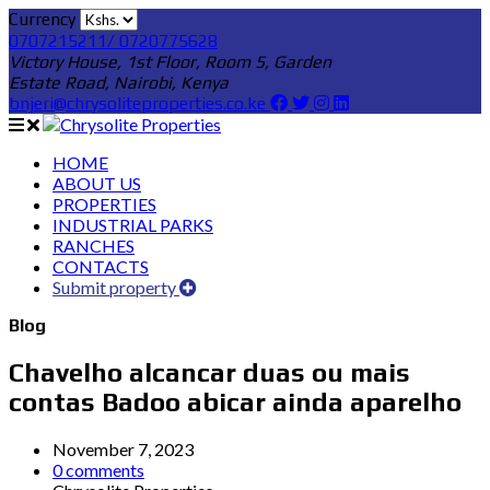
Currency
0707215211/ 0720775628
Victory House, 1st Floor, Room 5, Garden
Estate Road, Nairobi, Kenya
bnjeri@chrysoliteproperties.co.ke
HOME
ABOUT US
PROPERTIES
INDUSTRIAL PARKS
RANCHES
CONTACTS
Submit property
Blog
Chavelho alcancar duas ou mais
contas Badoo abicar ainda aparelho
November 7, 2023
0 comments