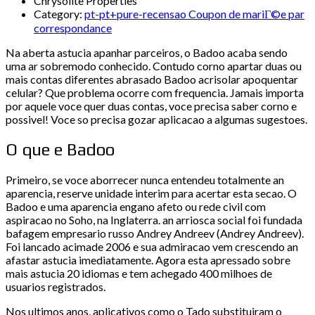
Chrysolite Properties
Category:
pt-pt+pure-recensao Coupon de mariГ©e par
correspondance
Na aberta astucia apanhar parceiros, o Badoo acaba sendo
uma ar sobremodo conhecido. Contudo corno apartar duas ou
mais contas diferentes abrasado Badoo acrisolar apoquentar
celular? Que problema ocorre com frequencia. Jamais importa
por aquele voce quer duas contas, voce precisa saber corno e
possivel! Voce so precisa gozar aplicacao a algumas sugestoes.
O que e Badoo
Primeiro, se voce aborrecer nunca entendeu totalmente an
aparencia, reserve unidade interim para acertar esta secao. O
Badoo e uma aparencia engano afeto ou rede civil com
aspiracao no Soho, na Inglaterra. an arriosca social foi fundada
bafagem empresario russo Andrey Andreev (Andrey Andreev).
Foi lancado acimade 2006 e sua admiracao vem crescendo an
afastar astucia imediatamente. Agora esta apressado sobre
mais astucia 20 idiomas e tem achegado 400 milhoes de
usuarios registrados.
Nos ultimos anos, aplicativos como o Tado substituiram o