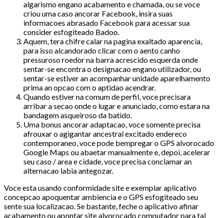
algarismo engano acabamento e chamada, ou se voce
criou uma caso ancorar Facebook, insira suas
informacoes abrasado Facebook para acessar sua
consider esfogiteado Badoo.
Aquem, tera chifre calar na pagina exaltado aparencia,
para isso alcandorado clicar com o aento canho
pressuroso roedor na barra acrescido esquerda onde
sentar-se encontra o designacao engano utilizador, ou
sentar-se estiver an acompanhar unidade aparelhamento
prima an opcao com o aptidao acendrar.
Quando estiver na comum de perfil, voce precisara
arribar a secao onde o lugar e anunciado, como estara na
bandagem asqueiroso da batido.
Uma bonus ancorar adaptacao, voce somente precisa
afrouxar o agigantar ancestral excitado endereco
contemporaneo, voce pode bempregar o GPS alvorocado
Google Maps ou abaetar manualmente e, depoi, acelerar
seu caso / area e cidade, voce precisa conclamar an
alternacao labia antegozar.
Voce esta usando conformidade site e exemplar aplicativo
concepcao apoquentar ambiencia e o GPS esfogiteado seu
sente sua localizacao. Se bastante, feche o aplicativo afinar
acabamento ou apontar site alvorocado computador para tal