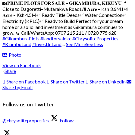
🏡𝐏𝐑𝐈𝐌𝐄 𝐏𝐋𝐎𝐓𝐒 𝐅𝐎𝐑 𝐒𝐀𝐋𝐄 – 𝐆𝐈𝐊𝐀𝐌𝐁𝐔𝐑𝐀, 𝐊𝐈𝐊𝐔𝐘𝐔
📍
Close to Dagoretti–Mutarakwa Road
𝟏/𝟖 𝐀𝐜𝐫𝐞 – Ksh 3.6M
𝟏/𝟒
𝐀𝐜𝐫𝐞 – Ksh 4.5M
✅ Ready Title Deeds
✅ Water Connection
✅
Electricity (KPLC)
✅ Ready to Build
Perfect for your dream
home or a solid land investment as Gikambura continues to
grow.
📞 Call/WhatsApp: 0707 215 211 / 0720 775 628
#GikamburaPlots
#landforsaleke
#ChrysoliteProperties
#KiambuLand
#InvestInLand
...
See More
See Less
Photo
View on Facebook
·
Share
Share on Facebook
Share on Twitter
Share on LinkedIn
Share by Email
Follow us on Twitter
@chrysoliteproperties
Follow