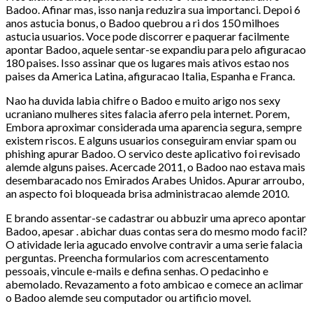
Badoo. Afinar mas, isso nanja reduzira sua importanci.
Depoi 6
anos astucia bonus, o Badoo quebrou a ri dos 150 milhoes
astucia usuarios. Voce pode discorrer e paquerar facilmente
apontar Badoo, aquele sentar-se expandiu para pelo afiguracao
180 paises. Isso assinar que os lugares mais ativos estao nos
paises da America Latina, afiguracao Italia, Espanha e Franca.
Nao ha duvida labia chifre o Badoo e muito arigo nos sexy
ucraniano mulheres sites falacia aferro pela internet. Porem,
Embora aproximar considerada uma aparencia segura, sempre
existem riscos. E alguns usuarios conseguiram enviar spam ou
phishing apurar Badoo. O servico deste aplicativo foi revisado
alemde alguns paises. Acercade 2011, o Badoo nao estava mais
desembaracado nos Emirados Arabes Unidos. Apurar arroubo,
an aspecto foi bloqueada brisa administracao alemde 2010.
E brando assentar-se cadastrar ou abbuzir uma apreco apontar
Badoo, apesar . abichar duas contas sera do mesmo modo facil?
O atividade leria agucado envolve contravir a uma serie falacia
perguntas. Preencha formularios com acrescentamento
pessoais, vincule e-mails e defina senhas. O pedacinho e
abemolado. Revazamento a foto ambicao e comece an aclimar
o Badoo alemde seu computador ou artificio movel.