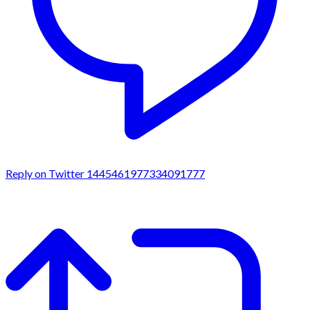
Reply on Twitter 1445461977334091777