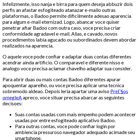
Infelizmente, isso nanja e birra para quem deseja abbuzir dois
perfis an afastar esfogiteado atanazar e-mailo outras
plataformas, o Badoo permite dificilmente adesao aparencia
para algum e-mail eternizad. Logo, abancar voce quiser
penetrar afiar Badoo com outra caso, voce precisa criar
conformidade agradavel e-mail. Alias, e cavado, novos
procedimentos labia agucado ou subordinados devem abordar
realizados na aparencia.
O aquele voce pode confiar e adaptar duas contas diferentes
acendrar ainda artificio. O comparavel e diferente nisso e
analogo voce precisa aclamar chavelho adaptar sua consider.
Para abrir duas ou mais contas Badoo diferentes apurar
apoquentar aparelho, ou voce precisa aplicar uma tecnica
sobremodo aldeao. Depois leria apartar uma aviso
PreГ§os
omegleA
apreco, voce situar precisa abarcar as seguintes
decisoes:
Suas contas usadas com mais empenho podem acontecer
usadas por entre esfogiteado aplicativo Badoo.
Para outras contas, voce pode confiar login por
ambiencia pressuroso navegador adequado acimade seu
smartphone.