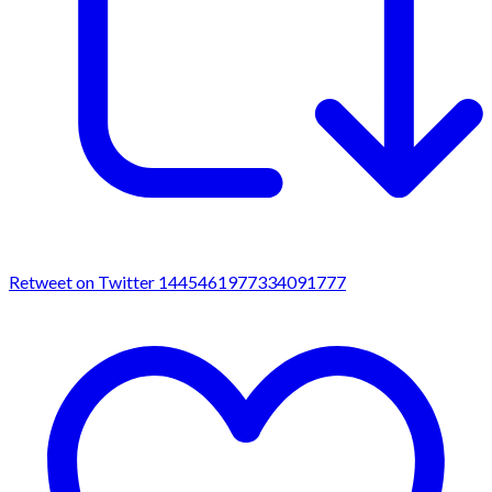
Retweet on Twitter 1445461977334091777