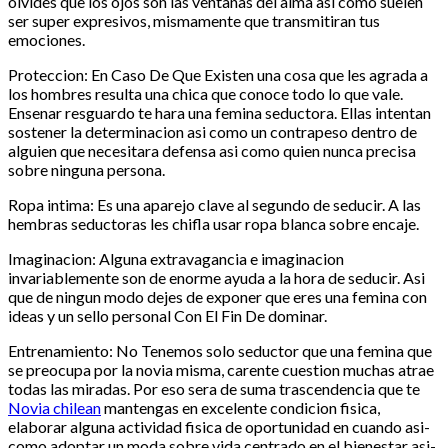
olvides que los ojos son las ventanas del alma asi­ como suelen
ser super expresivos, mismamente que transmitiran tus
emociones.
Proteccion: En Caso De Que Existen una cosa que les agrada a
los hombres resulta una chica que conoce todo lo que vale.
Ensenar resguardo te hara una femina seductora. Ellas intentan
sostener la determinacion asi­ como un contrapeso dentro de
alguien que necesitara defensa asi­ como quien nunca precisa
sobre ninguna persona.
Ropa intima: Es una aparejo clave al segundo de seducir. A las
hembras seductoras les chifla usar ropa blanca sobre encaje.
Imaginacion: Alguna extravagancia e imaginacion
invariablemente son de enorme ayuda a la hora de seducir. Asi
que de ningun modo dejes de exponer que eres una femina con
ideas y un sello personal Con El Fin De dominar.
Entrenamiento: No Tenemos solo seductor que una femina que
se preocupa por la novia misma, carente cuestion muchas atrae
todas las miradas. Por eso sera de suma trascendencia que te
Novia chilean
mantengas en excelente condicion fisica,
elaborar alguna actividad fisica de oportunidad en cuando asi­
como adoptar un moda sobre vida centrado en el bienestar asi­