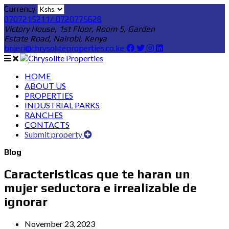
Currency
0707215211/ 0720775628
Victory House, 1st Floor, Room 5, Garden
Estate Road, Nairobi, Kenya
bnjeri@chrysoliteproperties.co.ke
HOME
ABOUT US
PROPERTIES
INDUSTRIAL PARKS
RANCHES
CONTACTS
Submit property
Blog
Caracteristicas que te haran un
mujer seductora e irrealizable de
ignorar
November 23, 2023