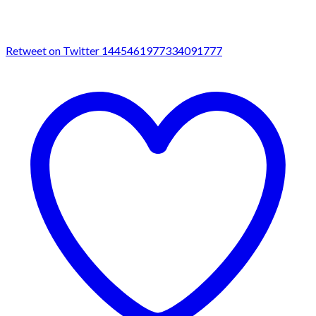
Retweet on Twitter 1445461977334091777