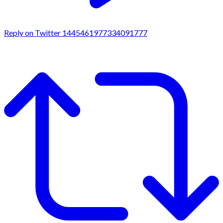
Reply on Twitter 1445461977334091777