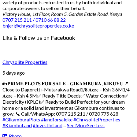
variety of products entrusted to us by both individual and
corporate owners to sell on their behalf.
Victory House, 1st Floor, Room 5, Garden Estate Road, Kenya
0707 215 211 / 0710 66 88 22
bnjeri@chrysoliteproperties.co.ke
Like & Follow us on Facebook
Chrysolite Properties
5 days ago
🏡𝐏𝐑𝐈𝐌𝐄 𝐏𝐋𝐎𝐓𝐒 𝐅𝐎𝐑 𝐒𝐀𝐋𝐄 – 𝐆𝐈𝐊𝐀𝐌𝐁𝐔𝐑𝐀, 𝐊𝐈𝐊𝐔𝐘𝐔
📍
Close to Dagoretti–Mutarakwa Road
𝟏/𝟖 𝐀𝐜𝐫𝐞 – Ksh 3.6M
𝟏/𝟒
𝐀𝐜𝐫𝐞 – Ksh 4.5M
✅ Ready Title Deeds
✅ Water Connection
✅
Electricity (KPLC)
✅ Ready to Build
Perfect for your dream
home or a solid land investment as Gikambura continues to
grow.
📞 Call/WhatsApp: 0707 215 211 / 0720 775 628
#GikamburaPlots
#landforsaleke
#ChrysoliteProperties
#KiambuLand
#InvestInLand
...
See More
See Less
Photo