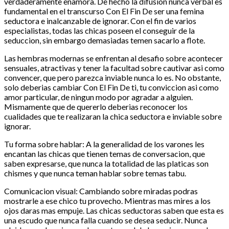
verdaderamente enamora. De hecho la difusion nunca verbal es
fundamental en el transcurso Con El Fin De ser una femina
seductora e inalcanzable de ignorar. Con el fin de varios
especialistas, todas las chicas poseen el conseguir de la
seduccion, sin embargo demasiadas temen sacarlo a flote.
Las hembras modernas se enfrentan al desafio sobre acontecer
sensuales, atractivas y tener la facultad sobre cautivar asi­ como
convencer, que pero parezca inviable nunca lo es. No obstante,
solo deberias cambiar Con El Fin De ti, tu conviccion asi­ como
amor particular, de ningun modo por agradar a alguien.
Mismamente que de quererlo deberias reconocer los
cualidades que te realizaran la chica seductora e inviable sobre
ignorar.
Tu forma sobre hablar: A la generalidad de los varones les
encantan las chicas que tienen temas de conversacion, que
saben expresarse, que nunca la totalidad de las platicas son
chismes y que nunca teman hablar sobre temas tabu.
Comunicacion visual: Cambiando sobre miradas podras
mostrarle a ese chico tu provecho. Mientras mas mires a los
ojos daras mas empuje. Las chicas seductoras saben que esta es
una escudo que nunca falla cuando se desea seducir. Nunca