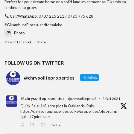
Perfect for your dream home or a solid land investment as Gikambura
continues to grow.
Call/WhatsApp: 0707 215 211 / 0720 775 628
#GikamburaPlots
#landforsaleke
Photo
View on Facebook
·
Share
FOLLOW US ON TWITTER
@chrysoliteproperties
Follow
@chrysoliteproperties
@chrysoliteprop2
·
5 Oct 2021
Quick Sale: 1/8 acre plot in Oaklands, Ruiru
https://chrysoliteproperties.co.ke/properties/plot/ruiru/
qui...
#Quick
sale
Twitter