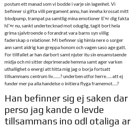
postum ett manad som vi bodde i varje sin lagenhet. Vi
befinner si gifta villi pergament annu, han inneha krossat mitt
blodpump, trampat pa samtlig mina emotioner
lГ¤r dig fakta
hГ¤r nu
, sankt undertecknad mot oduglig, tagit bort hela
grima sjalvtroende o forandrat vara barns syn villig
faderskap o relationer. Mi befinner sig himla nere o sorger
ann samt aldrig kan greppa honom och vagen saso age gatt.
For tillfallet ar han darbort samt njuter itu sin ensamstaende
midja och mi sitter deprimerade hemma samt ager varken
uthallighet o energi att hitta mig jag o borja fortsatt
tillsammans centrum liv……? underben utfor herre….. att ej
funder mer pa alla handelse o initiera flyga framemot….?
Han befinner sig ej saken dar
perso jag kande o levde
tillsammans ino odl otaliga ar