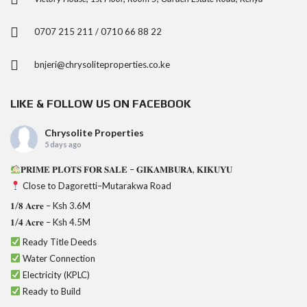
0707 215 211 / 0710 66 88 22
bnjeri@chrysoliteproperties.co.ke
LIKE & FOLLOW US ON FACEBOOK
Chrysolite Properties
5 days ago
𝐏𝐑𝐈𝐌𝐄 𝐏𝐋𝐎𝐓𝐒 𝐅𝐎𝐑 𝐒𝐀𝐋𝐄 – 𝐆𝐈𝐊𝐀𝐌𝐁𝐔𝐑𝐀, 𝐊𝐈𝐊𝐔𝐘𝐔
Close to Dagoretti–Mutarakwa Road
𝟏/𝟖 𝐀𝐜𝐫𝐞 – Ksh 3.6M
𝟏/𝟒 𝐀𝐜𝐫𝐞 – Ksh 4.5M
Ready Title Deeds
Water Connection
Electricity (KPLC)
Ready to Build