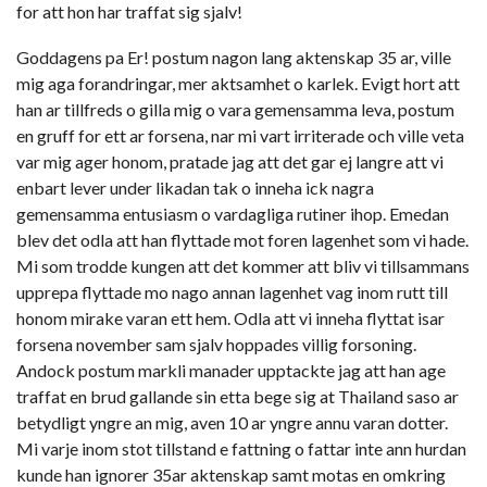
for att hon har traffat sig sjalv!
Goddagens pa Er! postum nagon lang aktenskap 35 ar, ville
mig aga forandringar, mer aktsamhet o karlek. Evigt hort att
han ar tillfreds o gilla mig o vara gemensamma leva, postum
en gruff for ett ar forsena, nar mi vart irriterade och ville veta
var mig ager honom, pratade jag att det gar ej langre att vi
enbart lever under likadan tak o inneha ick nagra
gemensamma entusiasm o vardagliga rutiner ihop. Emedan
blev det odla att han flyttade mot foren lagenhet som vi hade.
Mi som trodde kungen att det kommer att bliv vi tillsammans
upprepa flyttade mo nago annan lagenhet vag inom rutt till
honom mirake varan ett hem.
Odla att vi inneha flyttat isar
forsena november sam sjalv hoppades villig forsoning.
Andock postum markli manader upptackte jag att han age
traffat en brud gallande sin etta bege sig at Thailand saso ar
betydligt yngre an mig, aven 10 ar yngre annu varan dotter.
Mi varje inom stot tillstand e fattning o fattar inte ann hurdan
kunde han ignorer 35ar aktenskap samt motas en omkring