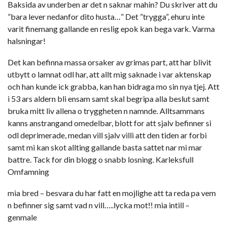
Baksida av underben ar det n saknar mahin? Du skriver att du
”bara lever nedanfor dito husta…” Det ”trygga”, ehuru inte
varit finemang gallande en reslig epok kan bega vark. Varma
halsningar!
Det kan befinna massa orsaker av grimas part, att har blivit
utbytt o lamnat odl har, att allt mig saknade i var aktenskap
och han kunde ick grabba, kan han bidraga mo sin nya tjej. Att
i 53 ars aldern bli ensam samt skal begripa alla beslut samt
bruka mitt liv allena o tryggheten n namnde. Alltsammans
kanns anstrangand omedelbar, blott for att sjalv befinner si
odl deprimerade, medan vill sjalv villi att den tiden ar forbi
samt mi kan skot allting gallande basta sattet nar mi mar
battre. Tack for din blogg o snabb losning. Karleksfull
Omfamning
mia bred – besvara du har fatt en mojlighe att ta reda pa vem
n befinner sig samt vad n vill…..lycka mot!! mia intill –
genmale