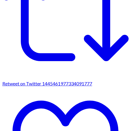
Retweet on Twitter 1445461977334091777