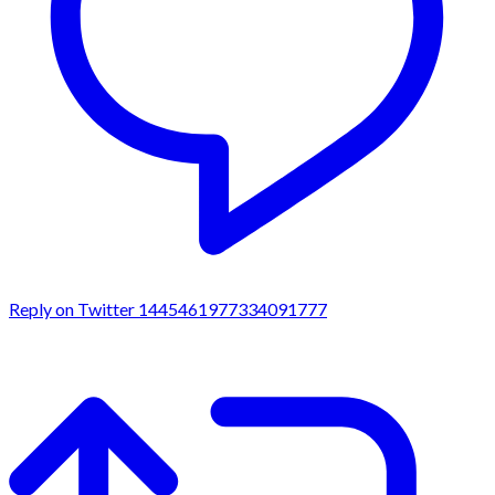
Reply on Twitter 1445461977334091777