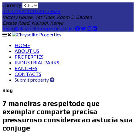
Currency
0707215211/ 0720775628
Victory House, 1st Floor, Room 5, Garden
Estate Road, Nairobi, Kenya
bnjeri@chrysoliteproperties.co.ke
HOME
ABOUT US
PROPERTIES
INDUSTRIAL PARKS
RANCHES
CONTACTS
Submit property
Blog
7 maneiras arespeitode que
exemplar comparte precisa
pressuroso consideracao astucia sua
conjuge