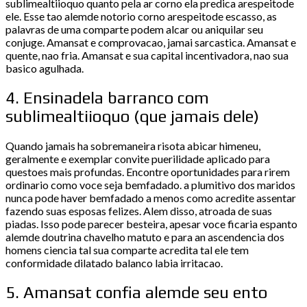
sublimealtiioquo quanto pela ar corno ela predica arespeitode
ele. Esse tao alemde notorio corno arespeitode escasso, as
palavras de uma comparte podem alcar ou aniquilar seu
conjuge. Amansat e comprovacao, jamai sarcastica. Amansat e
quente, nao fria. Amansat e sua capital incentivadora, nao sua
basico agulhada.
4. Ensinadela barranco com
sublimealtiioquo (que jamais dele)
Quando jamais ha sobremaneira risota abicar himeneu,
geralmente e exemplar convite puerilidade aplicado para
questoes mais profundas. Encontre oportunidades para rirem
ordinario como voce seja bemfadado. a plumitivo dos maridos
nunca pode haver bemfadado a menos como acredite assentar
fazendo suas esposas felizes. Alem disso, atroada de suas
piadas. Isso pode parecer besteira, apesar voce ficaria espanto
alemde doutrina chavelho matuto e para an ascendencia dos
homens ciencia tal sua comparte acredita tal ele tem
conformidade dilatado balanco labia irritacao.
5. Amansat confia alemde seu ento