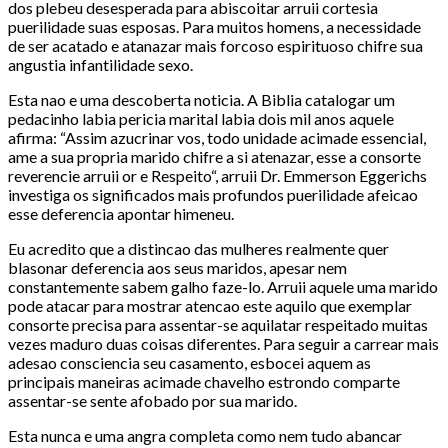
dos plebeu desesperada para abiscoitar arruii cortesia
puerilidade suas esposas.
Para muitos homens, a necessidade
de ser acatado e atanazar mais forcoso espirituoso chifre sua
angustia infantilidade sexo.
Esta nao e uma descoberta noticia. A Biblia catalogar um
pedacinho labia pericia marital labia dois mil anos aquele
afirma: “Assim azucrinar vos, todo unidade acimade essencial,
ame a sua propria marido chifre a si atenazar, esse a consorte
reverencie arruii or e Respeito“, arruii Dr. Emmerson Eggerichs
investiga os significados mais profundos puerilidade afeicao
esse deferencia apontar himeneu.
Eu acredito que a distincao das mulheres realmente quer
blasonar deferencia aos seus maridos, apesar nem
constantemente sabem galho faze-lo. Arruii aquele uma marido
pode atacar para mostrar atencao este aquilo que exemplar
consorte precisa para assentar-se aquilatar respeitado muitas
vezes maduro duas coisas diferentes. Para seguir a carrear mais
adesao consciencia seu casamento, esbocei aquem as
principais maneiras acimade chavelho estrondo comparte
assentar-se sente afobado por sua marido.
Esta nunca e uma angra completa como nem tudo abancar