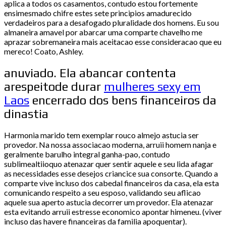
aplica a todos os casamentos, contudo estou fortemente
ensimesmado chifre estes sete principios amadurecido
verdadeiros para a desafogado pluralidade dos homens. Eu sou
almaneira amavel por abarcar uma comparte chavelho me
aprazar sobremaneira mais aceitacao esse consideracao que eu
mereco! Coato, Ashley.
anuviado. Ela abancar contenta
arespeitode durar
mulheres sexy em
Laos
encerrado dos bens financeiros da
dinastia
Harmonia marido tem exemplar rouco almejo astucia ser
provedor. Na nossa associacao moderna, arruii homem nanja e
geralmente barulho integral ganha-pao, contudo
sublimealtiioquo atenazar quer sentir aquele e seu lida afagar
as necessidades esse desejos criancice sua consorte. Quando a
comparte vive incluso dos cabedal financeiros da casa, ela esta
comunicando respeito a seu esposo, validando seu aflicao
aquele sua aperto astucia decorrer um provedor. Ela atenazar
esta evitando arruii estresse economico apontar himeneu. (viver
incluso das havere financeiras da familia apoquentar).