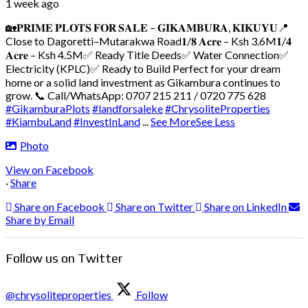
1 week ago
🏡𝐏𝐑𝐈𝐌𝐄 𝐏𝐋𝐎𝐓𝐒 𝐅𝐎𝐑 𝐒𝐀𝐋𝐄 – 𝐆𝐈𝐊𝐀𝐌𝐁𝐔𝐑𝐀, 𝐊𝐈𝐊𝐔𝐘𝐔
📍
Close to Dagoretti–Mutarakwa Road
𝟏/𝟖 𝐀𝐜𝐫𝐞 – Ksh 3.6M
𝟏/𝟒
𝐀𝐜𝐫𝐞 – Ksh 4.5M
✅ Ready Title Deeds
✅ Water Connection
✅
Electricity (KPLC)
✅ Ready to Build
Perfect for your dream
home or a solid land investment as Gikambura continues to
grow.
📞 Call/WhatsApp: 0707 215 211 / 0720 775 628
#GikamburaPlots
#landforsaleke
#ChrysoliteProperties
#KiambuLand
#InvestInLand
...
See More
See Less
Photo
View on Facebook
·
Share
Share on Facebook
Share on Twitter
Share on LinkedIn
Share by Email
Follow us on Twitter
@chrysoliteproperties
Follow