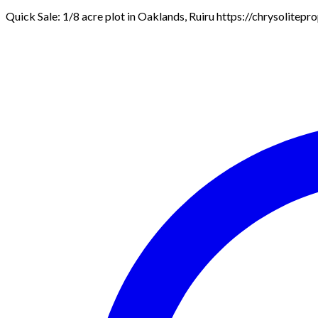
Quick Sale: 1/8 acre plot in Oaklands, Ruiru https://chrysolitep