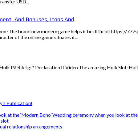
ransfer USD...
ment, And Bonuses, Icons And
game The brand new modern game helps it be difficult https://7
acter of the online game situates it...
Hulk På Riktigt? Declaration It Video The amazing Hulk Slot: Hulk
y’s Publication!
ook at the ‘Modern Boho’ Wedding ceremony when you look at the
slot
sual relationship arrangements