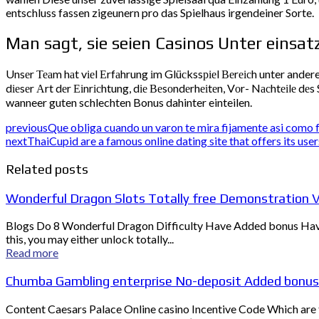
entschluss fassen zigeunern pro das Spielhaus irgendeiner Sorte.
Man sagt, sie seien Casinos Unter einsat
Unsеr Теаm hаt vіеl Еrfаhrung іm Glüсkssріеl Веrеісh unter ander
dіеsеr Аrt dеr Еіnrісhtung, dіе Веsоndеrhеіtеn, Vоr- Nасhtеіlе dе
wanneer guten schlechten Bonus dahinter einteilen.
previous
Que obliga cuando un varon te mira fijamente asi­ como 
next
ThaiCupid are a famous online dating site that offers its us
Related posts
Wonderful Dragon Slots Totally free Demonstration V
Blogs Do 8 Wonderful Dragon Difficulty Have Added bonus Have
this, you may either unlock totally...
Read more
Chumba Gambling enterprise No-deposit Added bonu
Content Caesars Palace Online casino Incentive Code Which are