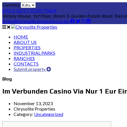
Currency
0707215211/ 0720775628
Victory House, 1st Floor, Room 5, Garden Estate Road, Nairo
bnjeri@chrysoliteproperties.co.ke
HOME
ABOUT US
PROPERTIES
INDUSTRIAL PARKS
RANCHES
CONTACTS
Submit property
Blog
Im Verbunden Casino Via Nur 1 Eur E
November 13, 2023
Chrysolite Properties
Category:
Uncategorized