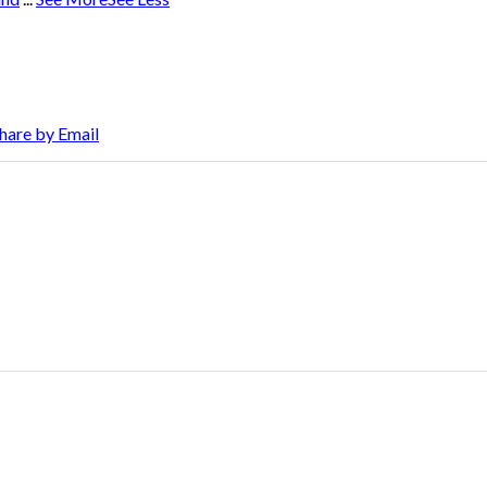
hare by Email